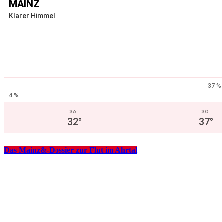
MAINZ
Klarer Himmel
37 %
4 %
SA.
SO.
32
°
37
°
Das Mainz&-Dossier zur Flut im Ahrtal