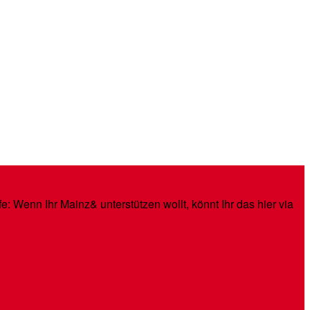
: Wenn Ihr Mainz& unterstützen wollt, könnt Ihr das hier via