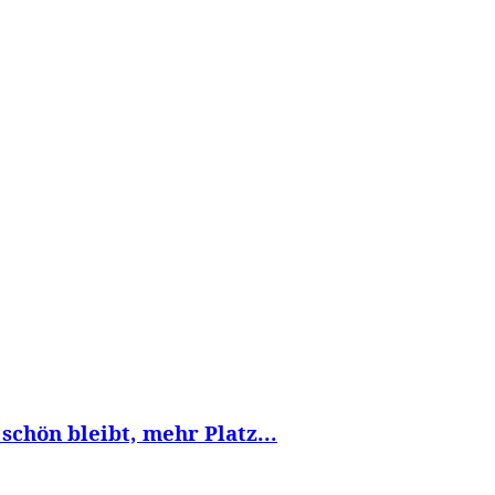
WISSEN&
VERKEHR&
FLUT AHRTAL&
NA
schön bleibt, mehr Platz...