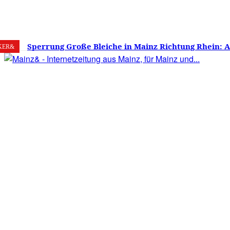
8. August 2026
Mainz
C
28.3
Sperrung Große Bleiche in Mainz Richtung Rhein: 
KER&
verwirrt, Mainzer stinksauer – Haben die Mainzer 
gestimmt?