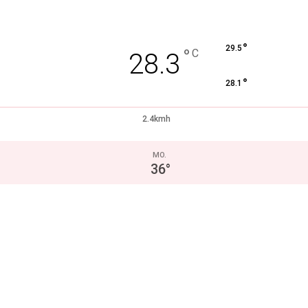
°
29.5
°
C
28.3
°
28.1
2.4kmh
MO.
36
°