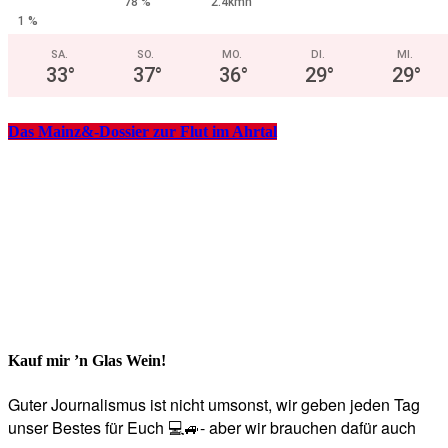
78 %
2.4kmh
1 %
SA.
SO.
MO.
DI.
MI.
33
°
37
°
36
°
29
°
29
°
Das Mainz&-Dossier zur Flut im Ahrtal
Kauf mir ’n Glas Wein!
Guter Journalismus ist nicht umsonst, wir geben jeden Tag
unser Bestes für Euch 💻🚙- aber wir brauchen dafür auch