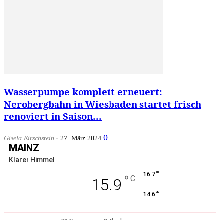
Wasserpumpe komplett erneuert:
Nerobergbahn in Wiesbaden startet frisch
renoviert in Saison...
-
0
Gisela Kirschstein
27. März 2024
MAINZ
Klarer Himmel
°
16.7
°
C
15.9
°
14.6