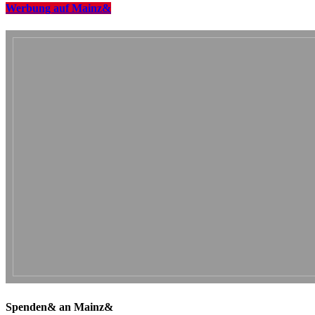
Werbung auf Mainz&
Spenden& an Mainz&