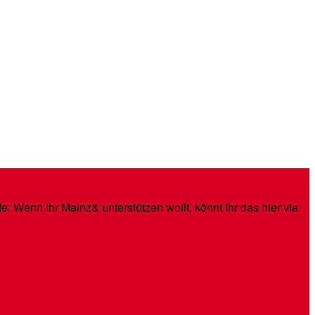
: Wenn Ihr Mainz& unterstützen wollt, könnt Ihr das hier via