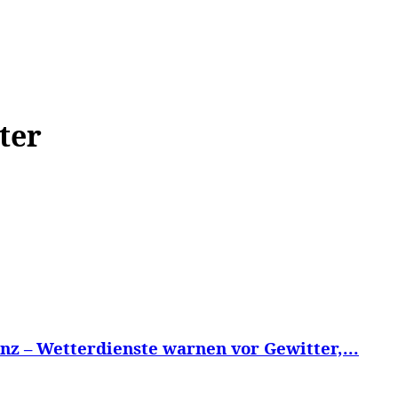
WISSEN&
VERKEHR&
FLUT AHRTAL&
NA
ter
z – Wetterdienste warnen vor Gewitter,...