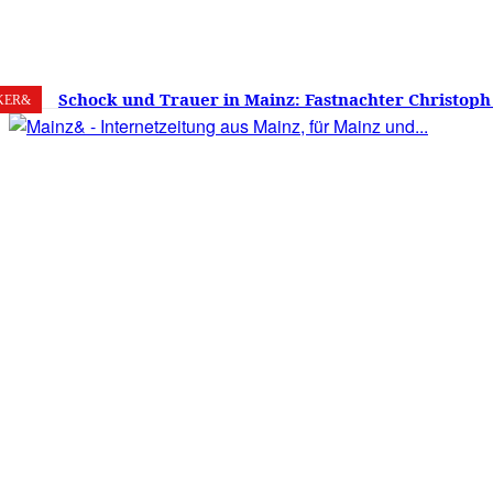
6. August 2026
Mainz
C
22.7
Schock und Trauer in Mainz: Fastnachter Christoph
KER&
60 Jahren gestorben – Was ist die Fastnacht ohne…?