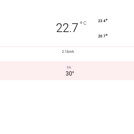
°
23.4
°
C
22.7
°
20.7
2.1kmh
SA.
30
°