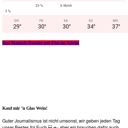
29 %
0.9kmh
3 %
DO.
FR.
SA.
SO.
MO.
29
°
30
°
30
°
34
°
37
°
Das Mainz&-Dossier zur Flut im Ahrtal
Kauf mir ’n Glas Wein!
Guter Journalismus ist nicht umsonst, wir geben jeden Tag
unser Bestes für Euch 💻🚙- aber wir brauchen dafür auch