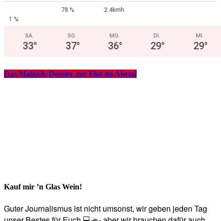
78 %
2.4kmh
1 %
SA.
SO.
MO.
DI.
MI.
33
°
37
°
36
°
29
°
29
°
Das Mainz&-Dossier zur Flut im Ahrtal
Kauf mir ’n Glas Wein!
Guter Journalismus ist nicht umsonst, wir geben jeden Tag
unser Bestes für Euch 💻🚙- aber wir brauchen dafür auch