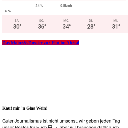
24 %
0.5kmh
6 %
SA.
SO.
MO.
DI.
MI.
30
°
36
°
34
°
28
°
31
°
Das Mainz&-Dossier zur Flut im Ahrtal
Kauf mir ’n Glas Wein!
Guter Journalismus ist nicht umsonst, wir geben jeden Tag
unser Bestes für Euch 💻🚙- aber wir brauchen dafür auch