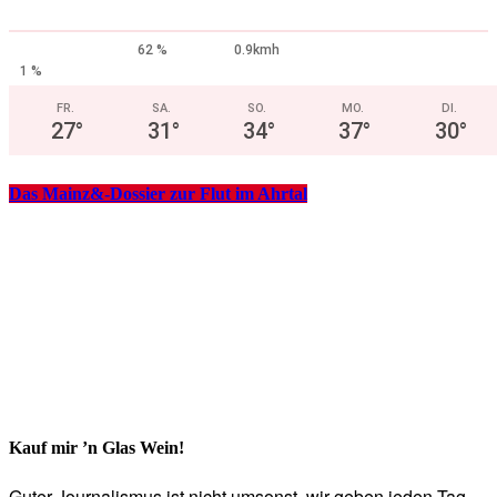
62 %
0.9kmh
1 %
FR.
SA.
SO.
MO.
DI.
27
°
31
°
34
°
37
°
30
°
Das Mainz&-Dossier zur Flut im Ahrtal
Kauf mir ’n Glas Wein!
Guter Journalismus ist nicht umsonst, wir geben jeden Tag