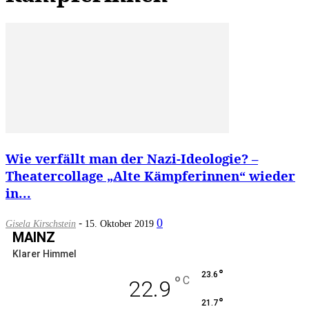
Wie verfällt man der Nazi-Ideologie? –
Theatercollage „Alte Kämpferinnen“ wieder
in...
-
0
Gisela Kirschstein
15. Oktober 2019
MAINZ
Klarer Himmel
°
23.6
°
C
22.9
°
21.7