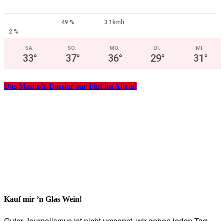
49 %
3.1kmh
2 %
SA.
SO.
MO.
DI.
MI.
33
°
37
°
36
°
29
°
31
°
Das Mainz&-Dossier zur Flut im Ahrtal
Kauf mir ’n Glas Wein!
Guter Journalismus ist nicht umsonst, wir geben jeden Tag