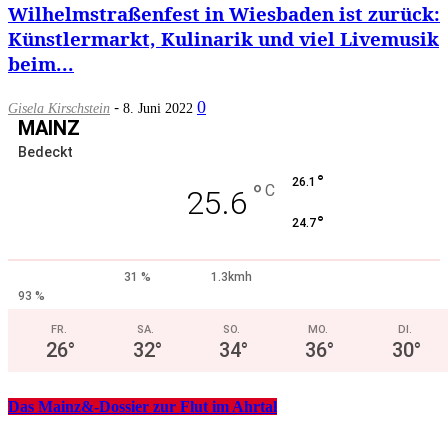
Wilhelmstraßenfest in Wiesbaden ist zurück:
Künstlermarkt, Kulinarik und viel Livemusik
beim...
-
0
Gisela Kirschstein
8. Juni 2022
MAINZ
Bedeckt
°
26.1
°
C
25.6
°
24.7
31 %
1.3kmh
93 %
FR.
SA.
SO.
MO.
DI.
26
°
32
°
34
°
36
°
30
°
Das Mainz&-Dossier zur Flut im Ahrtal