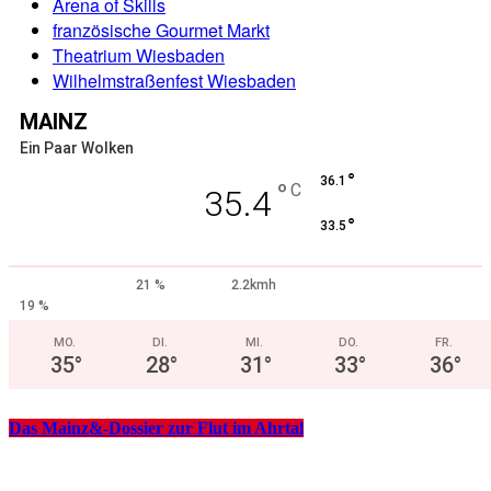
Arena of Skills
französische Gourmet Markt
Theatrium Wiesbaden
Wilhelmstraßenfest Wiesbaden
MAINZ
Ein Paar Wolken
°
36.1
°
C
35.4
°
33.5
21 %
2.2kmh
19 %
MO.
DI.
MI.
DO.
FR.
35
°
28
°
31
°
33
°
36
°
Das Mainz&-Dossier zur Flut im Ahrtal