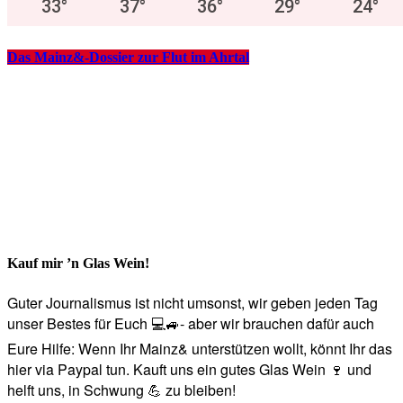
33
°
37
°
36
°
29
°
24
°
Das Mainz&-Dossier zur Flut im Ahrtal
Kauf mir ’n Glas Wein!
Guter Journalismus ist nicht umsonst, wir geben jeden Tag
unser Bestes für Euch 💻🚙- aber wir brauchen dafür auch
Eure Hilfe: Wenn Ihr Mainz& unterstützen wollt, könnt Ihr das
hier via Paypal tun. Kauft uns ein gutes Glas Wein 🍷 und
helft uns, in Schwung 💪 zu bleiben!