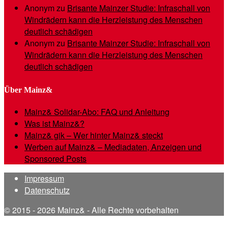
Anonym
zu
Brisante Mainzer Studie: Infraschall von
Windrädern kann die Herzleistung des Menschen
deutlich schädigen
Anonym
zu
Brisante Mainzer Studie: Infraschall von
Windrädern kann die Herzleistung des Menschen
deutlich schädigen
Über Mainz&
Mainz& Solidar-Abo: FAQ und Anleitung
Was ist Mainz&?
Mainz& gik – Wer hinter Mainz& steckt
Werben auf Mainz& – Mediadaten, Anzeigen und
Sponsored Posts
Impressum
Datenschutz
© 2015 - 2026 Mainz& - Alle Rechte vorbehalten