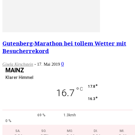
Gutenberg-Marathon bei tollem Wetter mit
Besucherrekord
-
0
Gisela Kirschstein
17. Mai 2019
MAINZ
Klarer Himmel
°
17.8
°
C
16.7
°
16.3
69 %
1.3kmh
0 %
SA.
SO.
MO.
DI.
MI.