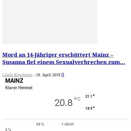
Mord an 14-Jähriger erschüttert Mainz –
Susanna fiel einem Sexualverbrechen zum...
-
0
Gisela Kirschstein
18. April 2019
MAINZ
Klarer Himmel
°
21.1
°
C
20.8
°
18.9
68 %
1.6kmh
0 %