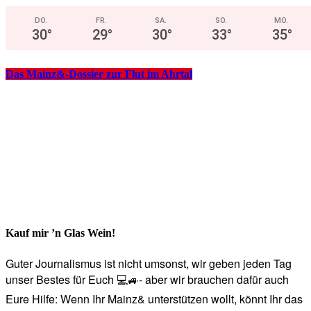
DO.
FR.
SA.
SO.
MO.
30
°
29
°
30
°
33
°
35
°
Das Mainz&-Dossier zur Flut im Ahrtal
Kauf mir ’n Glas Wein!
Guter Journalismus ist nicht umsonst, wir geben jeden Tag
unser Bestes für Euch 💻🚙- aber wir brauchen dafür auch
Eure Hilfe: Wenn Ihr Mainz& unterstützen wollt, könnt Ihr das