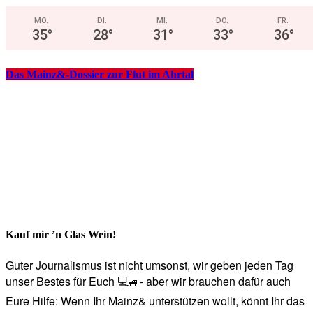
MO.
DI.
MI.
DO.
FR.
35
°
28
°
31
°
33
°
36
°
Das Mainz&-Dossier zur Flut im Ahrtal
Kauf mir ’n Glas Wein!
Guter Journalismus ist nicht umsonst, wir geben jeden Tag
unser Bestes für Euch 💻🚙- aber wir brauchen dafür auch
Eure Hilfe: Wenn Ihr Mainz& unterstützen wollt, könnt Ihr das