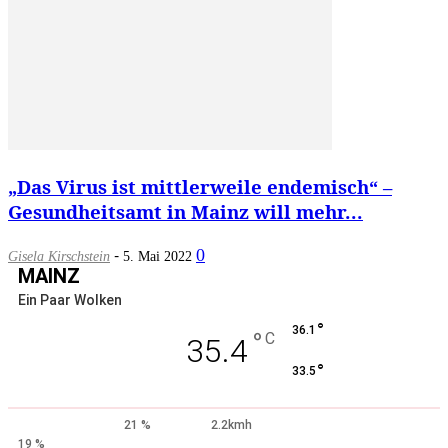
„Das Virus ist mittlerweile endemisch“ –
Gesundheitsamt in Mainz will mehr...
-
0
Gisela Kirschstein
5. Mai 2022
MAINZ
Ein Paar Wolken
°
36.1
°
C
35.4
°
33.5
21 %
2.2kmh
19 %