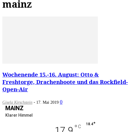
mainz
Wochenende 15.-16. August: Otto &
Freshtorge, Drachenboote und das Rockfield-
Open-Air
-
0
Gisela Kirschstein
17. Mai 2019
MAINZ
Klarer Himmel
°
18.4
°
C
17.9