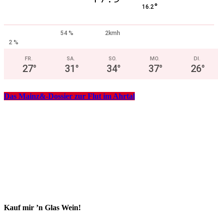
°
16.2
54 %
2kmh
2 %
FR.
SA.
SO.
MO.
DI.
27
°
31
°
34
°
37
°
26
°
Das Mainz&-Dossier zur Flut im Ahrtal
Kauf mir ’n Glas Wein!