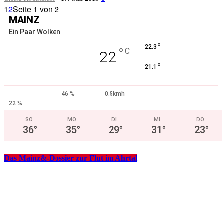
1
2
Seite 1 von 2
MAINZ
Ein Paar Wolken
°
22.3
°
C
22
°
21.1
46 %
0.5kmh
22 %
SO.
MO.
DI.
MI.
DO.
36
°
35
°
29
°
31
°
23
°
Das Mainz&-Dossier zur Flut im Ahrtal