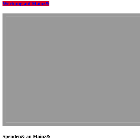
Werbung auf Mainz&
Spenden& an Mainz&