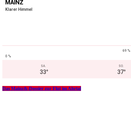
MAINZ
Klarer Himmel
69 %
0 %
SA.
SO.
33
°
37
°
Das Mainz&-Dossier zur Flut im Ahrtal