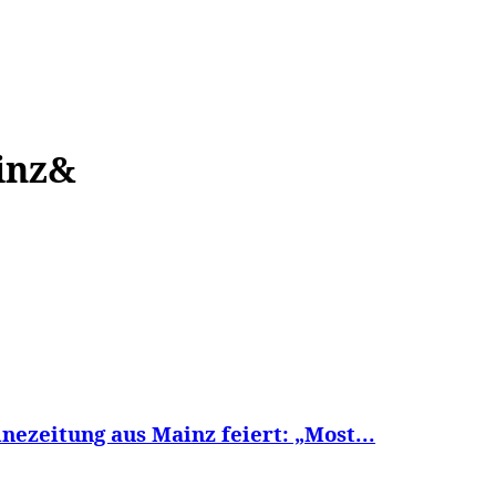
WISSEN&
VERKEHR&
FLUT AHRTAL&
NA
inz&
nezeitung aus Mainz feiert: „Most...