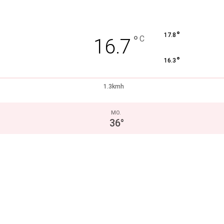
°
17.8
°
C
16.7
°
16.3
1.3kmh
MO.
36
°