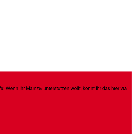
: Wenn Ihr Mainz& unterstützen wollt, könnt Ihr das hier via