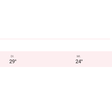
DI.
MI.
29
°
24
°