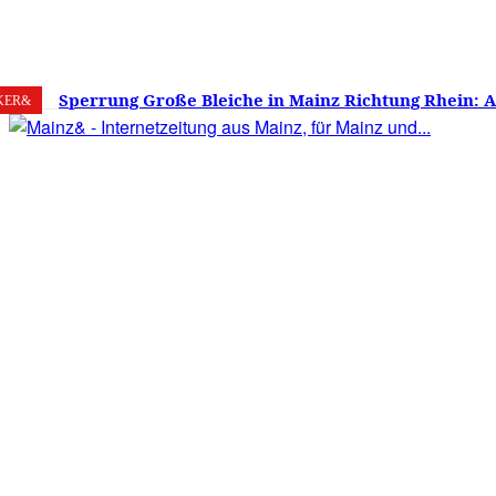
8. August 2026
Mainz
C
16.7
Sperrung Große Bleiche in Mainz Richtung Rhein: 
KER&
verwirrt, Mainzer stinksauer – Haben die Mainzer 
gestimmt?