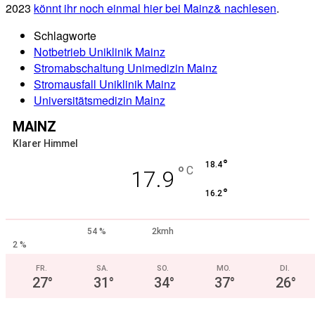
2023
könnt ihr noch einmal hier bei Mainz& nachlesen
.
Schlagworte
Notbetrieb Uniklinik Mainz
Stromabschaltung Unimedizin Mainz
Stromausfall Uniklinik Mainz
Universitätsmedizin Mainz
MAINZ
Klarer Himmel
°
18.4
°
C
17.9
°
16.2
54 %
2kmh
2 %
FR.
SA.
SO.
MO.
DI.
27
°
31
°
34
°
37
°
26
°