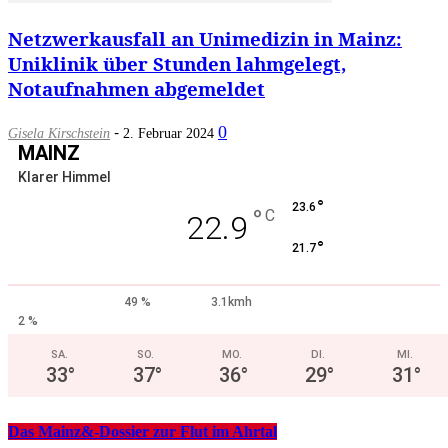
Netzwerkausfall an Unimedizin in Mainz:
Uniklinik über Stunden lahmgelegt,
Notaufnahmen abgemeldet
-
0
Gisela Kirschstein
2. Februar 2024
MAINZ
Klarer Himmel
°
23.6
°
C
22.9
°
21.7
49 %
3.1kmh
2 %
SA.
SO.
MO.
DI.
MI.
33
°
37
°
36
°
29
°
31
°
Das Mainz&-Dossier zur Flut im Ahrtal