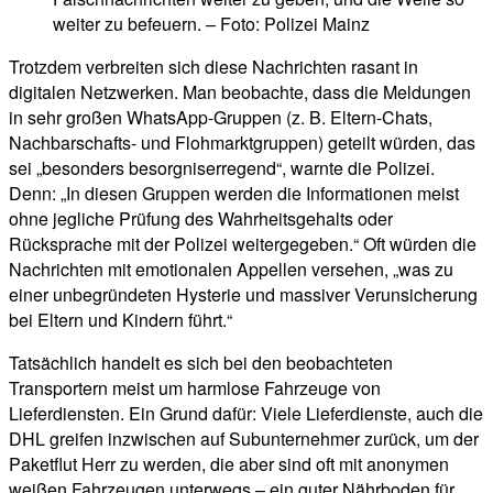
weiter zu befeuern. – Foto: Polizei Mainz
Trotzdem verbreiten sich diese Nachrichten rasant in
digitalen Netzwerken. Man beobachte, dass die Meldungen
in sehr großen WhatsApp-Gruppen (z. B. Eltern-Chats,
Nachbarschafts- und Flohmarktgruppen) geteilt würden, das
sei „besonders besorgniserregend“, warnte die Polizei.
Denn: „In diesen Gruppen werden die Informationen meist
ohne jegliche Prüfung des Wahrheitsgehalts oder
Rücksprache mit der Polizei weitergegeben.“ Oft würden die
Nachrichten mit emotionalen Appellen versehen, „was zu
einer unbegründeten Hysterie und massiver Verunsicherung
bei Eltern und Kindern führt.“
Tatsächlich handelt es sich bei den beobachteten
Transportern meist um harmlose Fahrzeuge von
Lieferdiensten. Ein Grund dafür: Viele Lieferdienste, auch die
DHL greifen inzwischen auf Subunternehmer zurück, um der
Paketflut Herr zu werden, die aber sind oft mit anonymen
weißen Fahrzeugen unterwegs – ein guter Nährboden für