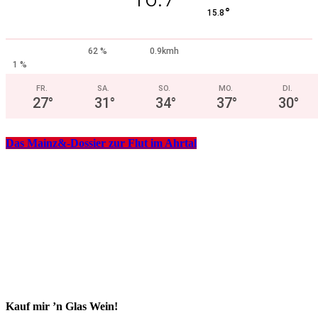
°
15.8
62 %
0.9kmh
1 %
FR.
SA.
SO.
MO.
DI.
27
°
31
°
34
°
37
°
30
°
Das Mainz&-Dossier zur Flut im Ahrtal
Kauf mir ’n Glas Wein!