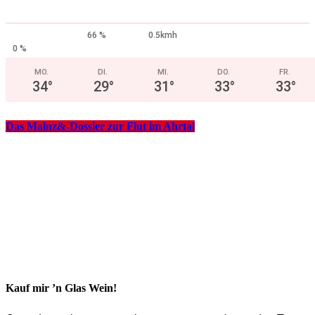
66 %
0.5kmh
0 %
MO.
DI.
MI.
DO.
FR.
34
°
29
°
31
°
33
°
33
°
Das Mainz&-Dossier zur Flut im Ahrtal
Kauf mir ’n Glas Wein!