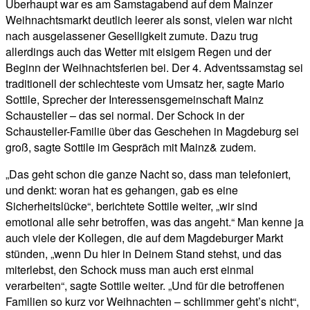
Überhaupt war es am Samstagabend auf dem Mainzer
Weihnachtsmarkt deutlich leerer als sonst, vielen war nicht
nach ausgelassener Geselligkeit zumute. Dazu trug
allerdings auch das Wetter mit eisigem Regen und der
Beginn der Weihnachtsferien bei. Der 4. Adventssamstag sei
traditionell der schlechteste vom Umsatz her, sagte Mario
Sottile, Sprecher der Interessensgemeinschaft Mainz
Schausteller – das sei normal. Der Schock in der
Schausteller-Familie über das Geschehen in Magdeburg sei
groß, sagte Sottile im Gespräch mit Mainz& zudem.
„Das geht schon die ganze Nacht so, dass man telefoniert,
und denkt: woran hat es gehangen, gab es eine
Sicherheitslücke“, berichtete Sottile weiter, „wir sind
emotional alle sehr betroffen, was das angeht.“ Man kenne ja
auch viele der Kollegen, die auf dem Magdeburger Markt
stünden, „wenn Du hier in Deinem Stand stehst, und das
miterlebst, den Schock muss man auch erst einmal
verarbeiten“, sagte Sottile weiter. „Und für die betroffenen
Familien so kurz vor Weihnachten – schlimmer geht’s nicht“,