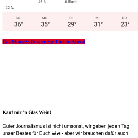
46 %
0.5kmh
22 %
SO.
MO.
DI.
MI.
DO.
36
°
35
°
29
°
31
°
23
°
Das Mainz&-Dossier zur Flut im Ahrtal
Kauf mir ’n Glas Wein!
Guter Journalismus ist nicht umsonst, wir geben jeden Tag
unser Bestes für Euch 💻🚙- aber wir brauchen dafür auch