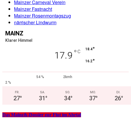
Mainzer Carneval Verein
Mainzer Fastnacht
Mainzer Rosenmontagszug
närrischer Lindwurm
MAINZ
Klarer Himmel
°
18.4
°
C
17.9
°
16.2
54 %
2kmh
2 %
FR.
SA.
SO.
MO.
DI.
27
°
31
°
34
°
37
°
26
°
Das Mainz&-Dossier zur Flut im Ahrtal