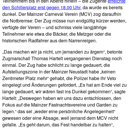
Teilnehmern bis in den Abend hinein – die Zugente
erreichte
den Schillerplatz erst gegen 18.00 Uhr
, da wurde es bereits
dunkel. Der Mainzer Carneval Verein (MCV) zog daraufhin
die Notbremse: Der Zug müsse nun endgültig kürzer werden,
verfügte der Verein – und schmiss viele langjährige
Teilnehmer wie etwa die Bäcker, die Metzger oder die
historischen Radfahrer aus dem Narrenreigen.
„Das machen wir ja nicht, um jemanden zu ärgern“, betonte
Zugmarschall Thomas Hartelt vergangenen Dienstag noch
einmal. Der Zug habe schlicht zu lange gedauert, die
Aufstellungszone in der Mainzer Neustadt habe „keinen
Zentimeter Platz mehr“ gehabt, die Polizei habe ihr Veto
eingelegt und Änderungen gefordert. „Es hat am Ende viel zu
lange gedauert, wir wären fast ins Dunkel gekommen“, sagte
Hartelt: „Deswegen haben wir uns dazu entschlossen, den
Fokus auf die Mainzer Fastnachtsvereine und Garden zu
legen.“ das sei „weder eine persönliche Angelegenheit“
gewesen oder eine Absage, weil jemand dem MCV nicht
gefalle. „Es geht darum, das Fest handelbar zu halten“,