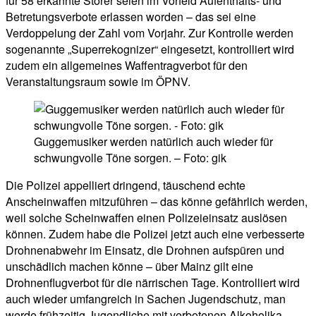
für 58 erkannte Störer seien im Vorfeld Aufenthalts- und
Betretungsverbote erlassen worden – das sei eine
Verdoppelung der Zahl vom Vorjahr. Zur Kontrolle werden
sogenannte „Superrekognizer“ eingesetzt, kontrolliert wird
zudem ein allgemeines Waffentragverbot für den
Veranstaltungsraum sowie im ÖPNV.
Guggemusiker werden natürlich auch wieder für
schwungvolle Töne sorgen. – Foto: gik
Die Polizei appelliert dringend, täuschend echte
Anscheinwaffen mitzuführen – das könne gefährlich werden,
weil solche Scheinwaffen einen Polizeieinsatz auslösen
können. Zudem habe die Polizei jetzt auch eine verbesserte
Drohnenabwehr im Einsatz, die Drohnen aufspüren und
unschädlich machen könne – über Mainz gilt eine
Drohnenflugverbot für die närrischen Tage. Kontrolliert wird
auch wieder umfangreich in Sachen Jugendschutz, man
werde frühzeitig Jugendliche mit verbotenen Alkoholika