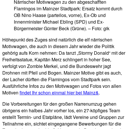
Närrischer Motivwagen zu den abgeschafften
Flamingos im Mainzer Stadtpark: Ersatz kommt durch
OB Nino Haase (parteilos, vorne), Ex-Ob und
Innenminister Michael Ebling (SPD) und Ex-
Bürgermeister Günter Beck (Grüne). – Foto: gik
Höhepunkt des Zuges sind natürlich die elf närrischen
Motivwagen, die auch in diesem Jahr wieder die Politik
gehörig aufs Korn nehmen: Da tanzt „Stormy Donald“ mit der
Freiheitsstatue, Kapitän Merz schlingert in hoher See,
verfolgt von Zombie Merkel, und die Bundeswehr jagt
Drohnen mit Pfeil und Bogen. Mainzer Motive gibt es auch,
der Lacher dürften die Flamingos vom Stadtpark sein.
Ausführliche Infos zu den Motivwagen und Fotos von allen
Motiven
findet Ihr schon einmal hier bei Mainz&
.
Die Vorbereitungen für den großen Narrenumzug gehen
übrigens ein halbes Jahr vorher los, ein 27-köpfiges Team
erstellt Termin- und Etatpläne, lädt Vereine und Gruppen zur
Teilnahme ein, sichtet eingegangene Bewerbungen für die