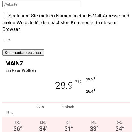
Speichern Sie meinen Namen, meine E-Mail-Adresse und
meine Website für den nächsten Kommentar in diesem
Browser.
*
MAINZ
Ein Paar Wolken
°
29.5
°
C
28.9
°
26.4
32 %
1.3kmh
16 %
SO.
MO.
DI.
MI.
DO.
36
°
34
°
31
°
33
°
34
°