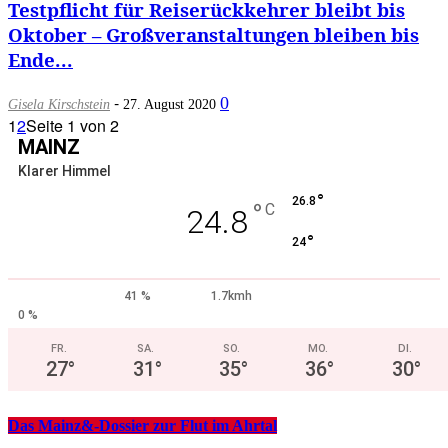
Testpflicht für Reiserückkehrer bleibt bis
Oktober – Großveranstaltungen bleiben bis
Ende...
-
0
Gisela Kirschstein
27. August 2020
1
2
Seite 1 von 2
MAINZ
Klarer Himmel
°
26.8
°
C
24.8
°
24
41 %
1.7kmh
0 %
FR.
SA.
SO.
MO.
DI.
27
°
31
°
35
°
36
°
30
°
Das Mainz&-Dossier zur Flut im Ahrtal