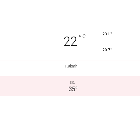
°
23.1
°
C
22
°
20.7
1.8kmh
SO.
35
°