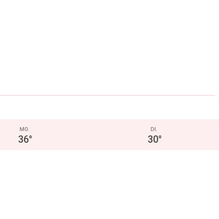
MO.
DI.
36
°
30
°