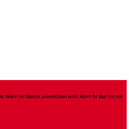
: Wenn Ihr Mainz& unterstützen wollt, könnt Ihr das hier via