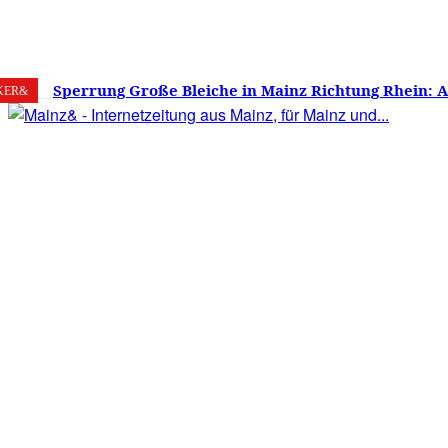
7. August 2026
Mainz
C
22
Sperrung Große Bleiche in Mainz Richtung Rhein: 
KER&
verwirrt, Mainzer stinksauer – Haben die Mainzer 
gestimmt?