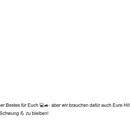
r Bestes für Euch 💻🚙- aber wir brauchen dafür auch Eure Hilfe
n Schwung 💪 zu bleiben!