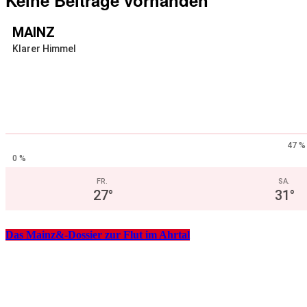
Keine Beiträge vorhanden
MAINZ
Klarer Himmel
47 %
0 %
FR.
SA.
27
°
31
°
Das Mainz&-Dossier zur Flut im Ahrtal