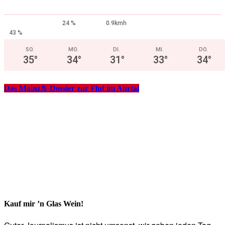
24 %
0.9kmh
43 %
SO.
MO.
DI.
MI.
DO.
35
°
34
°
31
°
33
°
34
°
Das Mainz&-Dossier zur Flut im Ahrtal
Kauf mir ’n Glas Wein!