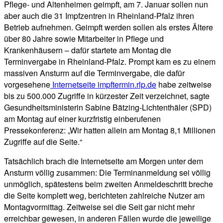
Pflege- und Altenheimen geimpft, am 7. Januar sollen nun
aber auch die 31 Impfzentren in Rheinland-Pfalz ihren
Betrieb aufnehmen. Geimpft werden sollen als erstes Ältere
über 80 Jahre sowie Mitarbeiter in Pflege und
Krankenhäusern – dafür startete am Montag die
Terminvergabe in Rheinland-Pfalz. Prompt kam es zu einem
massiven Ansturm auf die Terminvergabe, die dafür
vorgesehene
Internetseite impftermin.rlp.de
habe zeitweise
bis zu 500.000 Zugriffe in kürzester Zeit verzeichnet, sagte
Gesundheitsministerin Sabine Bätzing-Lichtenthäler (SPD)
am Montag auf einer kurzfristig einberufenen
Pressekonferenz: „Wir hatten allein am Montag 8,1 Millionen
Zugriffe auf die Seite.“
Tatsächlich brach die Internetseite am Morgen unter dem
Ansturm völlig zusammen: Die Terminanmeldung sei völlig
unmöglich, spätestens beim zweiten Anmeldeschritt breche
die Seite komplett weg, berichteten zahlreiche Nutzer am
Montagvormittag. Zeitweise sei die Seit gar nicht mehr
erreichbar gewesen, in anderen Fällen wurde die jeweilige