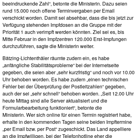
beeindruckende Zahl“, betonte die Ministerin. Dazu seien
rund 15.000 noch offene Terminvergaben per Email
verschickt worden. Damit sei absehbar, dass die bis jetzt zur
Verfügung stehenden Impfdosen an die Gruppe mit der
Priorität 1 auch verimpft werden könnten. Ziel sei es, bis
Mitte Februar in den Impfzentren 120.000 Erst-Impfungen
durchzuführen, sagte die Ministerin weiter.
Bätzing-Lichtenthäler räumte zudem ein, es habe
„anfängliche Stabilitätsprobleme“ bei der Internetseite
gegeben, die seien aber „sehr kurzfristig“ und noch vor 10.00
Uhr behoben worden. Es habe zudem „einen technischen
Fehler bei der Überprüfung der Postleitzahlen“ gegeben,
auch der sei „sehr schnell“ behoben worden. „Seit 12.00 Uhr
heute Mittag sind alle Server aktualisiert und die
Formularbearbeitung funktioniert“, betonte die
Ministerin. Wer sich online für einen Termin registriert habe,
erhalte in den kommenden Tagen seine beiden Impftermine
„per Email bzw. per Post“ zugeschickt. Das Land appelliere
an die Impfwilligen, bei der Telefonhotline eher die