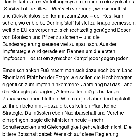
Das ist kein faires Verteilungssystem, sondern ein zynisches
„Survival of the fittest“: Wer sich vordrängt, wer schnell ist
und rücksichtslos, der kommt zum Zuge – der Rest kann
sehen, wo er bleibt. Der Impfstoff ist viel zu knapp bemessen,
weil die EU es verpennte, sich rechtzeitig genügend Dosen
von Biontech und Pfizer zu sichern – und die
Bundesregierung steuerte viel zu spät nach. Aus der
Impfstrategie wird gerade ein Rennen um die ersten
Impfdosen – es ist ein zynischer Kampf jeder gegen jeden.
Einen schlanken Fuß macht man sich dazu noch beim Land
Rheinland-Pfalz bei der Frage: wie sollen die Hochbetagten
eigentlich zum Impfen hinkommen? Jahrelang hat das Land
die Strategie propagiert, Ältere sollen möglichst lange
Zuhause wohnen bleiben. Wie man jetzt aber den Impfstoff
zu ihnen bekommt – dazu gibt es keinen Plan, keine
Strategie. Da müssten eben Nachbarschaft und Vereine
einspringen, sagte die Ministerin heute – mehr
Schulterzucken und Gleichgültigkeit geht wirklich nicht. Die
bittere Botschaft dabei: Wer sich auf diese Regierung