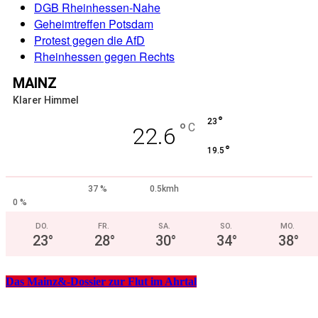
DGB Rheinhessen-Nahe
Geheimtreffen Potsdam
Protest gegen die AfD
Rheinhessen gegen Rechts
MAINZ
Klarer Himmel
°
23
°
C
22.6
°
19.5
37 %
0.5kmh
0 %
DO.
FR.
SA.
SO.
MO.
23
°
28
°
30
°
34
°
38
°
Das Mainz&-Dossier zur Flut im Ahrtal