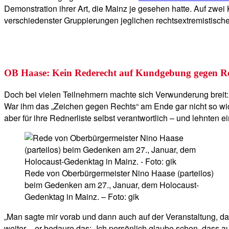
Demonstration ihrer Art, die Mainz je gesehen hatte. Auf zw
verschiedenster Gruppierungen jeglichen rechtsextremistisch
OB Haase: Kein Rederecht auf Kundgebung gegen R
Doch bei vielen Teilnehmern machte sich Verwunderung breit:
War ihm das „Zeichen gegen Rechts“ am Ende gar nicht so wic
aber für ihre Rednerliste selbst verantwortlich – und lehnten
Rede von Oberbürgermeister Nino Haase (parteilos)
beim Gedenken am 27., Januar, dem Holocaust-
Gedenktag in Mainz. – Foto: gik
„Man sagte mir vorab und dann auch auf der Veranstaltung, das
weiter – er bedaure das: „Ich persönlich glaube schon, dass 