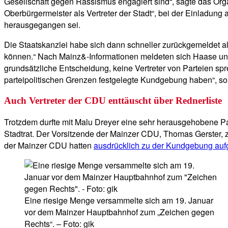
Gesellschaft gegen Rassismus engagiert sind“, sagte das Org
Oberbürgermeister als Vertreter der Stadt“, bei der Einladu
herausgegangen sei.
Die Staatskanzlei habe sich dann schneller zurückgemeldet 
können.“ Nach Mainz&-Informationen meldeten sich Haase und
grundsätzliche Entscheidung, keine Vertreter von Parteien spr
parteipolitischen Grenzen festgelegte Kundgebung haben“, so 
Auch Vertreter der CDU enttäuscht über Rednerliste
Trotzdem durfte mit Malu Dreyer eine sehr herausgehobene Par
Stadtrat. Der Vorsitzende der Mainzer CDU, Thomas Gerster, 
der Mainzer CDU hatten
ausdrücklich zu der Kundgebung auf
Eine riesige Menge versammelte sich am 19. Januar
vor dem Mainzer Hauptbahnhof zum „Zeichen gegen
Rechts“. – Foto: gik