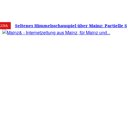
6. August 2026
Mainz
C
29
Seltenes Himmelsschauspiel über Mainz: Partielle 
KER&
am 12. August 2026 – Sonne zu etwa 88 Prozent verd