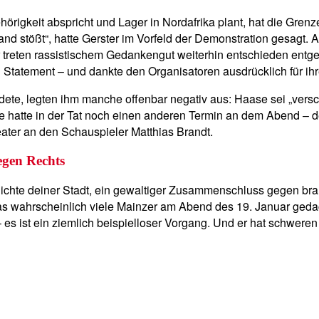
hörigkeit abspricht und Lager in Nordafrika plant, hat die Gre
d stößt“, hatte Gerster im Vorfeld der Demonstration gesagt. 
 treten rassistischem Gedankengut weiterhin entschieden entge
 Statement – und dankte den Organisatoren ausdrücklich für ihr
edete, legten ihm manche offenbar negativ aus: Haase sei „ve
e hatte in der Tat noch einen anderen Termin an dem Abend – d
ater an den Schauspieler Matthias Brandt.
gen Rechts
chichte deiner Stadt, ein gewaltiger Zusammenschluss gegen bra
as wahrscheinlich viele Mainzer am Abend des 19. Januar geda
s ist ein ziemlich beispielloser Vorgang. Und er hat schweren