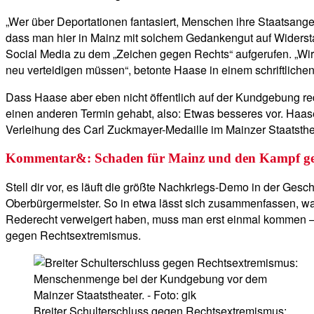
„Wer über Deportationen fantasiert, Menschen ihre Staatsange
dass man hier in Mainz mit solchem Gedankengut auf Widerstan
Social Media zu dem „Zeichen gegen Rechts“ aufgerufen. „Wir
neu verteidigen müssen“, betonte Haase in einem schriftlichen
Dass Haase aber eben nicht öffentlich auf der Kundgebung r
einen anderen Termin gehabt, also: Etwas besseres vor. Haas
Verleihung des Carl Zuckmayer-Medaille im Mainzer Staatsthe
Kommentar&: Schaden für Mainz und den Kampf ge
Stell dir vor, es läuft die größte Nachkriegs-Demo in der Ges
Oberbürgermeister. So in etwa lässt sich zusammenfassen, w
Rederecht verweigert haben, muss man erst einmal kommen – e
gegen Rechtsextremismus.
Breiter Schulterschluss gegen Rechtsextremismus: