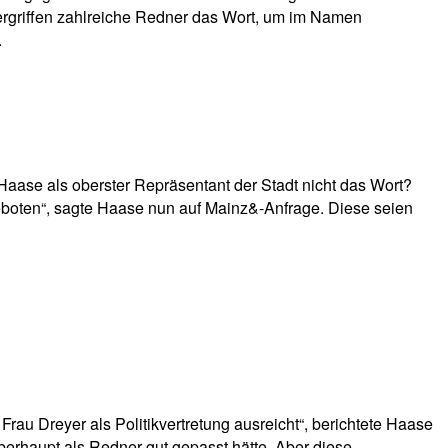
ergriffen zahlreiche Redner das Wort, um im Namen
.
Haase als oberster Repräsentant der Stadt nicht das Wort?
eboten“, sagte Haase nun auf Mainz&-Anfrage. Diese seien
rau Dreyer als Politikvertretung ausreicht“, berichtete Haase
berhaupt als Redner gut gepasst hätte. Aber diese