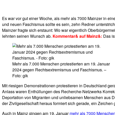
Facebook
Twitter
Telegram
WhatsA
Es war vor gut einer Woche, als mehr als 7000 Mainzer in ei
und neuen Faschismus sollte es sein, zehn Redner unterstric
Mainzer fragte sich erstaunt: Wo war eigentlich Oberbürgerme
lehnten seinen Wunsch ab.
Kommentar& auf Mainz&:
Das is
Mehr als 7.000 Menschen protestierten am 19. Januar
2024 gegen Rechtsextremismus und Faschismus. –
Foto: gik
Mit riesigen Demonstrationen protestieren in Deutschland ge
Anlass waren Enthüllungen des Recherche-Netzwerks Korrekti
Deportation von Migranten und unliebsamen Menschen aus Deut
der Zivilgesellschaft heraus formiert sich gerade, ein Zeich
Auch in Mainz gingen am 19. Januar
mehr als 7000 Menschen 