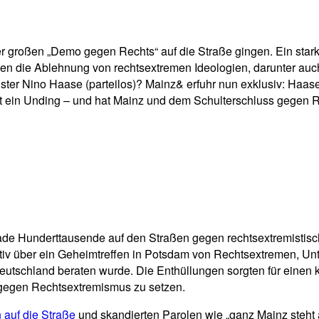
pp
Email
Drucken
ner großen „Demo gegen Rechts“ auf die Straße gingen. Ein sta
hen die Ablehnung von rechtsextremen Ideologien, darunter au
ister Nino Haase (parteilos)? Mainz& erfuhr nun exklusiv: Haas
t ein Unding – und hat Mainz und dem Schulterschluss gegen
rade Hunderttausende auf den Straßen gegen rechtsextremistis
v über ein Geheimtreffen in Potsdam von Rechtsextremen, Unte
schland beraten wurde. Die Enthüllungen sorgten für einen kol
en gegen Rechtsextremismus zu setzen.
auf die Straße
und skandierten Parolen wie „ganz Mainz steht 