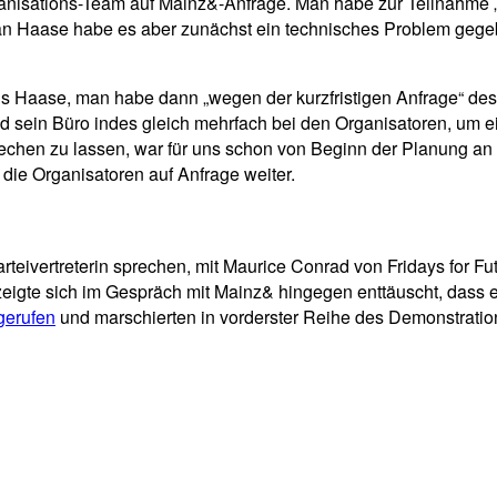
anisations-Team auf Mainz&-Anfrage. Man habe zur Teilnahme „
ng an Haase habe es aber zunächst ein technisches Problem geg
als Haase, man habe dann „wegen der kurzfristigen Anfrage“ d
 sein Büro indes gleich mehrfach bei den Organisatoren, um e
echen zu lassen, war für uns schon von Beginn der Planung an kl
die Organisatoren auf Anfrage weiter.
teivertreterin sprechen, mit Maurice Conrad von Fridays for Fu
zeigte sich im Gespräch mit Mainz& hingegen enttäuscht, dass 
gerufen
und marschierten in vorderster Reihe des Demonstratio