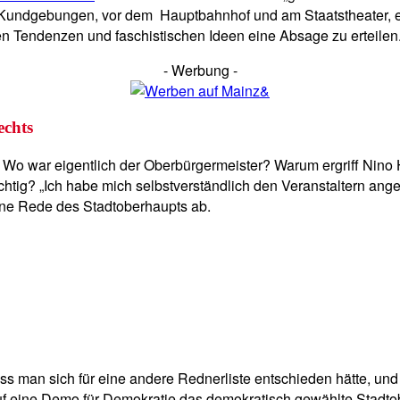
ei Kundgebungen, vor dem Hauptbahnhof und am Staatstheater, 
en Tendenzen und faschistischen Ideen eine Absage zu erteilen
- Werbung -
echts
 Wo war eigentlich der Oberbürgermeister? Warum ergriff Nino 
htig? „Ich habe mich selbstverständlich den Veranstaltern ang
 eine Rede des Stadtoberhaupts ab.
s man sich für eine andere Rednerliste entschieden hätte, und F
auf eine Demo für Demokratie das demokratisch gewählte Stadto