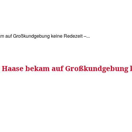
WISSEN&
VERKEHR&
FLUT AHRTAL&
NA
m auf Großkundgebung keine Redezeit –...
OB Haase bekam auf Großkundgebung 