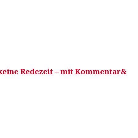
RRETEI&
WEIN&
SPONSORED&
WERBEN AUF
keine Redezeit – mit Kommentar&