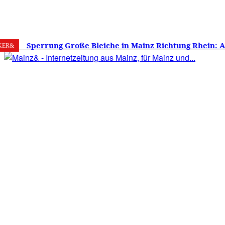
9. August 2026
Mainz
C
28.9
Sperrung Große Bleiche in Mainz Richtung Rhein: 
KER&
verwirrt, Mainzer stinksauer – Haben die Mainzer 
gestimmt?