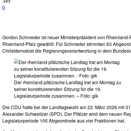
349
0
Facebook
Twitter
Telegram
WhatsA
Gordon Schnieder ist neuer Ministerpräsident von Rheinland-
Rheinland-Pfalz gewählt. Für Schnieder stimmten 63 Abgeordn
Christdemokrat die Regierungsverantwortung in dem Bundesl
Der rheinland-pfälzische Landtag trat am Montag zu
seiner konstituierenden Sitzung für die 19.
Legislaturperiode zusammen. – Foto: gik
Die CDU hatte bei der Landtagswahl am 22. März 2026 mit 31 P
Alexander Schweitzer (SPD). Der Pfälzer wird dem neuen Regie
Legislaturperiode 105 Abgeordnete aus vier Fraktionen hat.