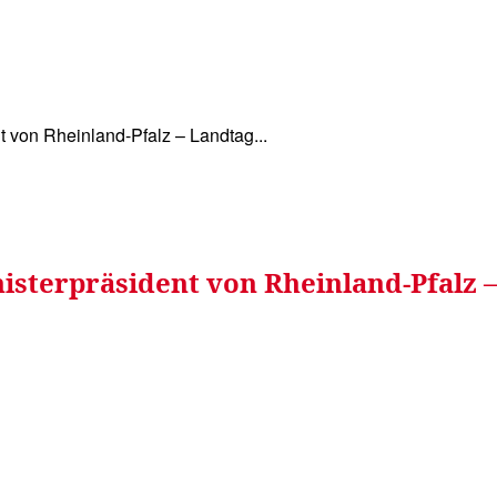
WISSEN&
VERKEHR&
FLUT AHRTAL&
NA
 von Rheinland-Pfalz – Landtag...
isterpräsident von Rheinland-Pfalz –