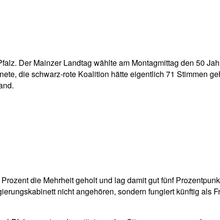
pp
Email
Drucken
Pfalz. Der Mainzer Landtag wählte am Montagmittag den 50 Jahr
ete, die schwarz-rote Koalition hätte eigentlich 71 Stimmen g
and.
rozent die Mehrheit geholt und lag damit gut fünf Prozentpunk
rungskabinett nicht angehören, sondern fungiert künftig als F