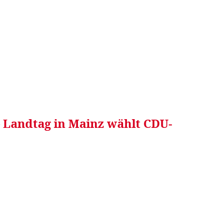
RRETEI&
WEIN&
SPONSORED&
WERBEN AUF
 Landtag in Mainz wählt CDU-