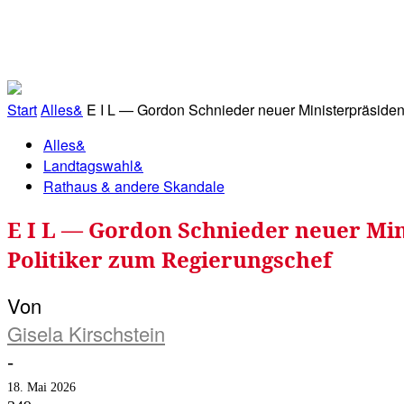
RATHAUS&
ALLES&
MITGLIEDSKONTO
Start
Alles&
E I L — Gordon Schnieder neuer Ministerpräsident
Alles&
Landtagswahl&
Rathaus & andere Skandale
E I L — Gordon Schnieder neuer Min
Politiker zum Regierungschef
Von
Gisela Kirschstein
-
18. Mai 2026