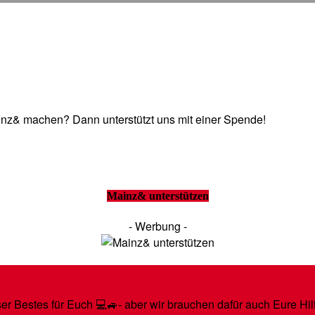
Mainz& machen? Dann unterstützt uns mit einer Spende!
Mainz& unterstützen
- Werbung -
r Bestes für Euch 💻🚙- aber wir brauchen dafür auch Eure Hilfe