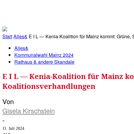
RATHAUS&
ALLES&
MITGLIEDSKONTO
Start
Alles&
E I L — Kenia-Koalition für Mainz kommt: Grüne,
Alles&
Kommunalwahl Mainz 2024
Rathaus & andere Skandale
E I L — Kenia-Koalition für Mainz 
Koalitionsverhandlungen
Von
Gisela Kirschstein
-
11. Juli 2024