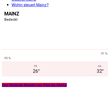
Wohin steuert Mainz?
MAINZ
Bedeckt
31 %
93 %
FR.
SA.
26
°
32
°
Das Mainz&-Dossier zur Flut im Ahrtal