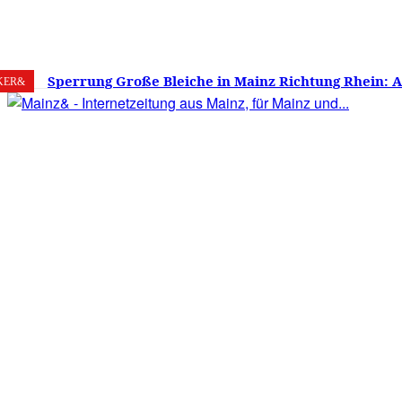
7. August 2026
Mainz
C
25.6
Sperrung Große Bleiche in Mainz Richtung Rhein: 
KER&
verwirrt, Mainzer stinksauer – Haben die Mainzer 
gestimmt?