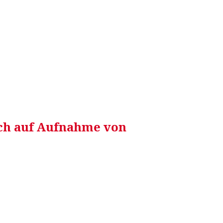
RRETEI&
WEIN&
SPONSORED&
WERBEN AUF
ich auf Aufnahme von