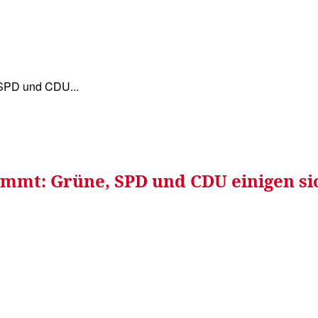
WISSEN&
VERKEHR&
FLUT AHRTAL&
NA
 SPD und CDU...
kommt: Grüne, SPD und CDU einigen s