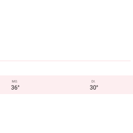
MO.
DI.
36
°
30
°