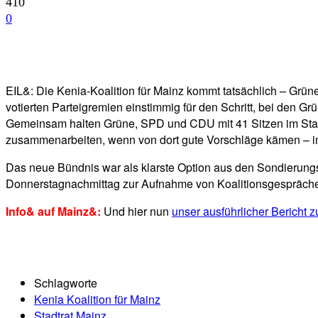
410
0
Facebook
Twitter
Telegram
WhatsA
EIL&: Die Kenia-Koalition für Mainz kommt tatsächlich – G
votierten Parteigremien einstimmig für den Schritt, bei den
Gemeinsam halten Grüne, SPD und CDU mit 41 Sitzen im Stadtr
zusammenarbeiten, wenn von dort gute Vorschläge kämen – im S
Das neue Bündnis war als klarste Option aus den Sondieru
Donnerstagnachmittag zur Aufnahme von Koalitionsgespräche
Info& auf Mainz&:
Und hier nun
unser ausführlicher Bericht 
Schlagworte
Kenia Koalition für Mainz
Stadtrat Mainz