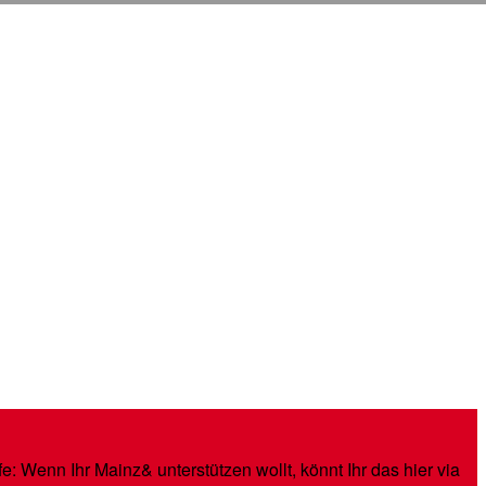
: Wenn Ihr Mainz& unterstützen wollt, könnt Ihr das hier via