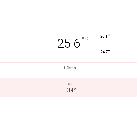
°
26.1
°
C
25.6
°
24.7
1.3kmh
SO.
34
°