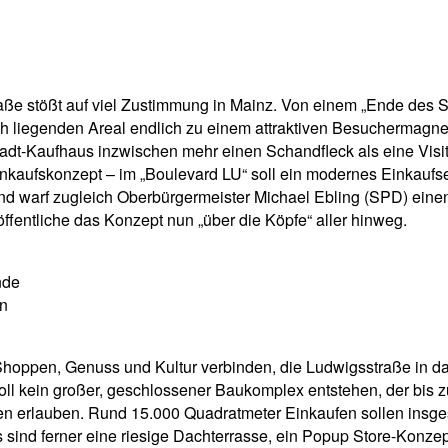
pp
Email
Drucken
e stößt auf viel Zustimmung in Mainz. Von einem „Ende des Sti
ch liegenden Areal endlich zu einem attraktiven Besuchermagne
adt-Kaufhaus inzwischen mehr einen Schandfleck als eine Visite
aufskonzept – im „Boulevard LU“ soll ein modernes Einkaufser
warf zugleich Oberbürgermeister Michael Ebling (SPD) einen „A
ffentliche das Konzept nun „über die Köpfe“ aller hinweg.
nde
en
Shoppen, Genuss und Kultur verbinden, die Ludwigsstraße in d
ll kein großer, geschlossener Baukomplex entstehen, der bis zu
zen erlauben. Rund 15.000 Quadratmeter Einkaufen sollen insges
 sind ferner eine riesige Dachterrasse, ein Popup Store-Konzept