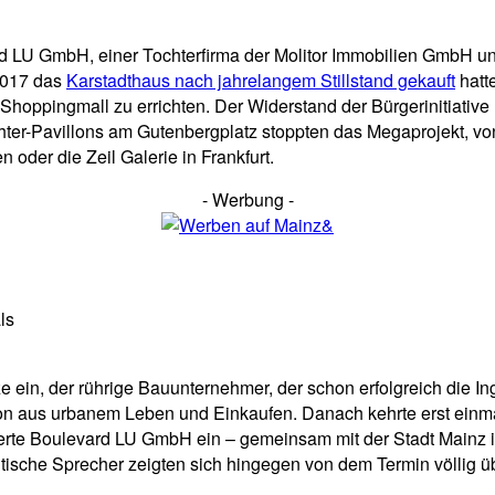
 LU GmbH, einer Tochterfirma der Molitor Immobilien GmbH und
2017 das
Karstadthaus nach jahrelangem Stillstand gekauft
hatt
Shoppingmall zu errichten. Der Widerstand der Bürgerinitiative 
hter-Pavillons am Gutenbergplatz stoppten das Megaprojekt, von
oder die Zeil Galerie in Frankfurt.
- Werbung -
ls
in, der rührige Bauunternehmer, der schon erfolgreich die Ingel
ion aus urbanem Leben und Einkaufen. Danach kehrte erst einma
erte Boulevard LU GmbH ein – gemeinsam mit der Stadt Mainz 
itische Sprecher zeigten sich hingegen von dem Termin völlig ü