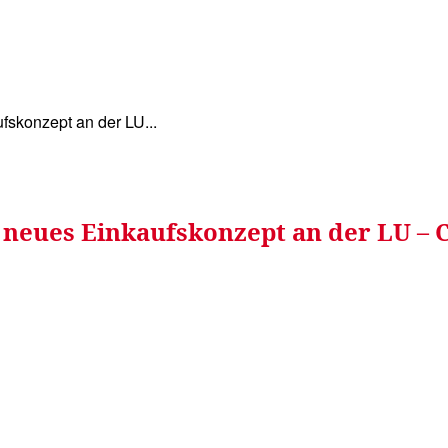
WISSEN&
VERKEHR&
FLUT AHRTAL&
NA
ufskonzept an der LU...
ür neues Einkaufskonzept an der LU –