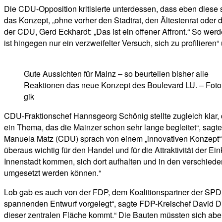
Die CDU-Opposition kritisierte unterdessen, dass eben diese 
das Konzept, „ohne vorher den Stadtrat, den Ältestenrat oder di
der CDU, Gerd Eckhardt: „Das ist ein offener Affront.“ So wer
ist hingegen nur ein verzweifelter Versuch, sich zu profilie
Gute Aussichten für Mainz – so beurteilen bisher alle
Reaktionen das neue Konzept des Boulevard LU. – Foto
gik
CDU-Fraktionschef Hannsgeorg Schönig stellte zugleich klar, d
ein Thema, das die Mainzer schon sehr lange begleitet“, sag
Manuela Matz (CDU) sprach von einem „innovativen Konzept“ u
überaus wichtig für den Handel und für die Attraktivität der 
Innenstadt kommen, sich dort aufhalten und in den verschieden
umgesetzt werden können.“
Lob gab es auch von der FDP, dem Koalitionspartner der SPD 
spannenden Entwurf vorgelegt“, sagte FDP-Kreischef David Die
dieser zentralen Fläche kommt.“ Die Bauten müssten sich ab