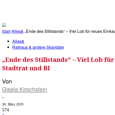
RATHAUS&
ALLES&
MITGLIEDSKONTO
Start
Alles&
„Ende des Stillstands“ – Viel Lob für neues Einka
Alles&
Rathaus & andere Skandale
„Ende des Stillstands“ – Viel Lob f
Stadtrat und BI
Von
Gisela Kirschstein
-
30. März 2019
574