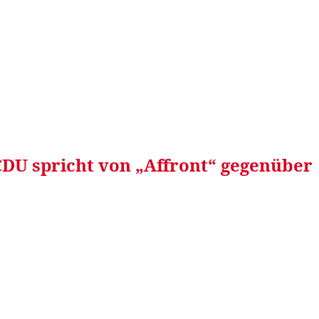
RRETEI&
WEIN&
SPONSORED&
WERBEN AUF
 CDU spricht von „Affront“ gegenüber