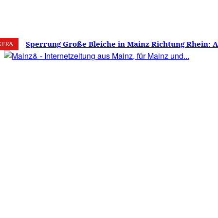
7. August 2026
Mainz
C
22
Sperrung Große Bleiche in Mainz Richtung Rhein: 
KER&
verwirrt, Mainzer stinksauer – Haben die Mainzer 
gestimmt?