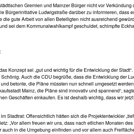
städtischen Gremien und Mainzer Bürger nicht vor Verkündung d
e Bürgerinitiative Ludwigstraße darüber zu informieren, dass es f
de die gute Arbeit von allen Beteiligten nicht ausreichend gewü
ren“ und sei dem Kommunalwahlkampf geschuldet, schimpfte Eckha
:
as Konzept sei „gut und wichtig für die Entwicklung der Stadt“
te Schönig. Auch die CDU begrüße, dass die Entwicklung der L
nd betonte, die Pläne müssten nun schnell umgesetzt werden. „
Einkaufsstadt Mainz, die Pläne sind innovativ und spannend“, sag
en Geschäften einkaufen. Es ist deshalb wichtig, dass wir jetz
im Stadtrat:
Offensichtlich hätten sich die Projektentwickler „
tz: „Vor allem freuen wir uns, dass nach etlichen Monaten des
er auch
in die Umgebung einfinden und vor allem auch Freifläche