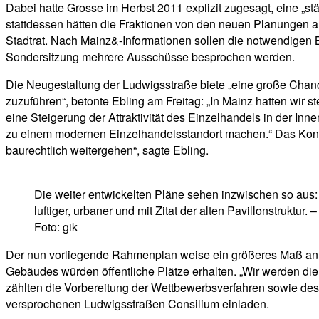
Dabei hatte Grosse im Herbst 2011 explizit zugesagt, eine „s
stattdessen hätten die Fraktionen von den neuen Planungen au
Stadtrat. Nach Mainz&-Informationen sollen die notwendigen 
Sondersitzung mehrere Ausschüsse besprochen werden.
Die Neugestaltung der Ludwigsstraße biete „eine große Chanc
zuzuführen“, betonte Ebling am Freitag: „In Mainz hatten wir 
eine Steigerung der Attraktivität des Einzelhandels in der Inne
zu einem modernen Einzelhandelsstandort machen.“ Das Konz
baurechtlich weitergehen“, sagte Ebling.
Die weiter entwickelten Pläne sehen inzwischen so aus:
luftiger, urbaner und mit Zitat der alten Pavillonstruktur. –
Foto: gik
Der nun vorliegende Rahmenplan weise ein größeres Maß an Ö
Gebäudes würden öffentliche Plätze erhalten. „Wir werden di
zählten die Vorbereitung der Wettbewerbsverfahren sowie des
versprochenen Ludwigsstraßen Consilium einladen.