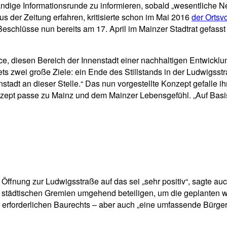
tändige Informationsrunde zu informieren, sobald „wesentliche 
s der Zeitung erfahren, kritisierte schon im Mai 2016
der Ortsv
Beschlüsse nun bereits am 17. April im Mainzer Stadtrat gefas
e, diesen Bereich der Innenstadt einer nachhaltigen Entwickl
stets zwei große Ziele: ein Ende des Stillstands in der Ludwigs
nstadt an dieser Stelle.“ Das nun vorgestellte Konzept gefalle ih
ept passe zu Mainz und dem Mainzer Lebensgefühl. „Auf Basis
ffnung zur Ludwigsstraße auf das sei „sehr positiv“, sagte a
e städtischen Gremien umgehend beteiligen, um die geplanten 
 erforderlichen Baurechts – aber auch „eine umfassende Bürger