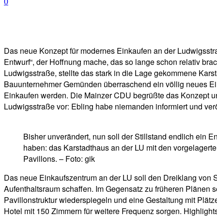
0
Facebook
Twitter
Telegram
WhatsA
Das neue Konzept für modernes Einkaufen an der Ludwigsstraß
Entwurf“, der Hoffnung mache, das so lange schon relativ bra
Ludwigsstraße, stellte das stark in die Lage gekommene Karst
Bauunternehmer Gemünden überraschend ein völlig neues Eink
Einkaufen werden. Die Mainzer CDU begrüßte das Konzept und 
Ludwigsstraße vor: Ebling habe niemanden informiert und verö
Bisher unverändert, nun soll der Stillstand endlich ein E
haben: das Karstadthaus an der LU mit den vorgelagert
Pavillons. – Foto: gik
Das neue Einkaufszentrum an der LU soll den Dreiklang von 
Aufenthaltsraum schaffen. Im Gegensatz zu früheren Plänen so
Pavillonstruktur wiederspiegeln und eine Gestaltung mit Plät
Hotel mit 150 Zimmern für weitere Frequenz sorgen. Highlights