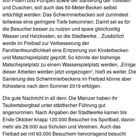
von Filtern und Pumpen sowie der Sanierung der Toiletten
und Duschen, soll auch das 50-Meter-Becken selbst
ertüchtigt werden: Das Schwimmerbecken soll zumindest
teilweise eine geringere Tiefe bekommen. Damit sei es für
die Besucher besser zu nutzen und spare gleichzeitig
Wasser und Heizkosten, so die Stadtwerke. . Zusätzlich
werde im Freibad zur Verbesserung der
Familienfreundlichkeit eine Entzerrung von Kinderbecken
und Matschspielplatz geprüft. So könnte der bisherige
Matschspielplatz zu einem Wasserspielplatz werden. „Einige
dieser Arbeiten werden jetzt vorgezogen“, hieß es weiter. Die
Sanierung des Schwimmerbeckens im Freibad könne aber
frühestens nach dem Sommer 2019 erfolgen.
Die gute Nachricht in all dem: Die Mainzer haben ihr
Taubertsbergbad unter städtischer Führung gut
angenommen. Nach Angaben der Stadtwerke kamen bis
Ende Oktober knapp 120.000 Besucher ins Sportbad, davon
mehr als 28.000 aus Schulen und Vereinen. Auch das
Freibad sei mit 93.000 Besuchern hervorragend besucht