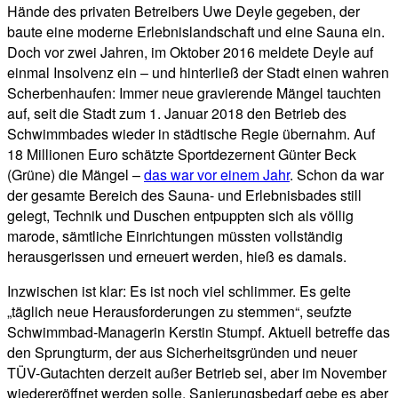
Hände des privaten Betreibers Uwe Deyle gegeben, der
baute eine moderne Erlebnislandschaft und eine Sauna ein.
Doch vor zwei Jahren, im Oktober 2016 meldete Deyle auf
einmal Insolvenz ein – und hinterließ der Stadt einen wahren
Scherbenhaufen: Immer neue gravierende Mängel tauchten
auf, seit die Stadt zum 1. Januar 2018 den Betrieb des
Schwimmbades wieder in städtische Regie übernahm. Auf
18 Millionen Euro schätzte Sportdezernent Günter Beck
(Grüne) die Mängel –
das war vor einem Jahr
. Schon da war
der gesamte Bereich des Sauna- und Erlebnisbades still
gelegt, Technik und Duschen entpuppten sich als völlig
marode, sämtliche Einrichtungen müssten vollständig
herausgerissen und erneuert werden, hieß es damals.
Inzwischen ist klar: Es ist noch viel schlimmer. Es gelte
„täglich neue Herausforderungen zu stemmen“, seufzte
Schwimmbad-Managerin Kerstin Stumpf. Aktuell betreffe das
den Sprungturm, der aus Sicherheitsgründen und neuer
TÜV-Gutachten derzeit außer Betrieb sei, aber im November
wiedereröffnet werden solle. Sanierungsbedarf gebe es aber