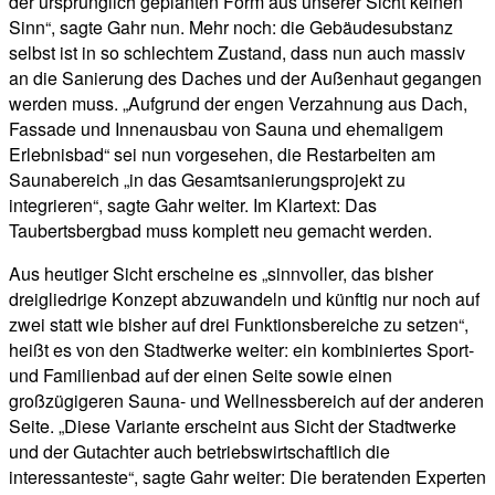
der ursprünglich geplanten Form aus unserer Sicht keinen
Sinn“, sagte Gahr nun. Mehr noch: die Gebäudesubstanz
selbst ist in so schlechtem Zustand, dass nun auch massiv
an die Sanierung des Daches und der Außenhaut gegangen
werden muss. „Aufgrund der engen Verzahnung aus Dach,
Fassade und Innenausbau von Sauna und ehemaligem
Erlebnisbad“ sei nun vorgesehen, die Restarbeiten am
Saunabereich „in das Gesamtsanierungsprojekt zu
integrieren“, sagte Gahr weiter. Im Klartext: Das
Taubertsbergbad muss komplett neu gemacht werden.
Aus heutiger Sicht erscheine es „sinnvoller, das bisher
dreigliedrige Konzept abzuwandeln und künftig nur noch auf
zwei statt wie bisher auf drei Funktionsbereiche zu setzen“,
heißt es von den Stadtwerke weiter: ein kombiniertes Sport-
und Familienbad auf der einen Seite sowie einen
großzügigeren Sauna- und Wellnessbereich auf der anderen
Seite. „Diese Variante erscheint aus Sicht der Stadtwerke
und der Gutachter auch betriebswirtschaftlich die
interessanteste“, sagte Gahr weiter: Die beratenden Experten