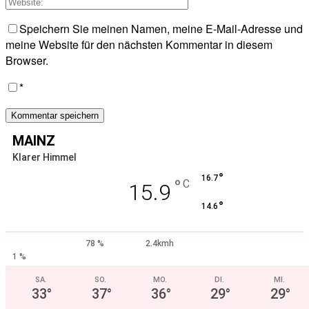
Speichern Sie meinen Namen, meine E-Mail-Adresse und
meine Website für den nächsten Kommentar in diesem
Browser.
*
MAINZ
Klarer Himmel
°
16.7
°
C
15.9
°
14.6
78 %
2.4kmh
1 %
SA.
SO.
MO.
DI.
MI.
33
°
37
°
36
°
29
°
29
°