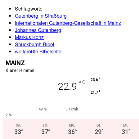
Schlagworte
Gutenberg in Straßburg
Internationalen Gutenberg-Gesellschaft in Mainz
Johannes Gutenberg
Markus Kohz
Shuckburgh Bibel
weltgrößte Bibelseite
MAINZ
Klarer Himmel
°
23.6
°
C
22.9
°
21.7
49 %
3.1kmh
2 %
SA.
SO.
MO.
DI.
MI.
33
°
37
°
36
°
29
°
31
°