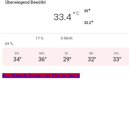
Überwiegend Bewölkt
°
35
°
C
33.4
°
32.2
17 %
0.9kmh
69 %
SO.
MO.
DI.
MI.
DO.
34
°
36
°
29
°
32
°
33
°
Das Mainz&-Dossier zur Flut im Ahrtal