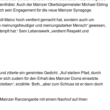
htenthäler. Auch der Mainzer Oberbürgermeister Michael Ebling
auch sein Engagement für die neue Mainzer Synagoge.
stadt Mainz hoch verdient gemacht hat, sondern auch um
ein meinungsfreudiger und meinungsstarker Mensch“ gewesen,
kämpft hat.“ Sein Lebenswerk „verdient Respekt und
d zitierte ein gereimtes Gedicht. „Auf steilem Pfad, durch
er sich zudem für den Erhalt des Mainzer Doms einsetzte.
bleiben“, erzählte Both, „aber zum Schluss ist er dann doch
Mainzer Ranzengarde mit einem Nachruf auf ihren