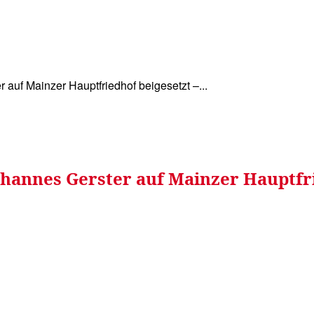
WISSEN&
VERKEHR&
FLUT AHRTAL&
NA
r auf Mainzer Hauptfriedhof beigesetzt –...
ohannes Gerster auf Mainzer Hauptfri