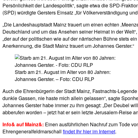
Persönlichkeit der Landespolitik“, sagte etwa die SPD-Frakti
(SPD) würdigte Gersters Einsatz „für Völkerverständigung u
„Die Landeshauptstadt Mainz trauert um einen echten ‚Meenzer
Deutschland und um das Ansehen seiner Heimat in der Welt“, 
„der auf der politischen wie auf der närrischen Bühne stets 
Anerkennung, die Stadt Mainz trauert um Johannes Gerster.“
Starb am 21. August im Alter von 80 Jahren:
Johannes Gerster. – Foto: CDU RLP
Auch die Ehrenbürgerin der Stadt Mainz, Fastnachts-Legende Ma
dunkle Gassen, nie haste mich allein gelassen“, sagte Sponhe
Johannes Gerster habe immer zu ihm gesagt: „Der Deubel will 
abberufen worden – jetzt hat er sein letzte Jerusalem-Reise a
Info& auf Mainz&:
Einen ausführlichen Nachruf zum Tode vo
Ehrengeneralfeldmarschall
findet Ihr hier im Internet
.