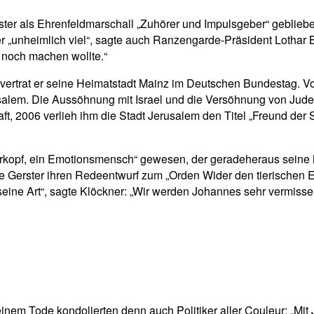
r als Ehrenfeldmarschall „Zuhörer und Impulsgeber“ geblieben, 
unheimlich viel“, sagte auch Ranzengarde-Präsident Lothar Bo
er noch machen wollte.“
Jahre vertrat er seine Heimatstadt Mainz im Deutschen Bundestag
rusalem. Die Aussöhnung mit Israel und die Versöhnung von Ju
ft, 2006 verlieh ihm die Stadt Jerusalem den Titel „Freund der
terkopf, ein Emotionsmensch“ gewesen, der geradeheraus seine 
Gerster ihren Redeentwurf zum „Orden Wider den tierischen Ernst
eine Art“, sagte Klöckner: „Wir werden Johannes sehr vermisse
nem Tode kondolierten denn auch Politiker aller Couleur: „Mit 