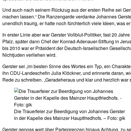
Und auch nach seinem Rückzug aus der ersten Reihe sei Gerste
machen lassen.“ Die Ranzengarde verdanke Johannes Gerster „
unendlich traurig, er hatte noch fürchterlich viele Ideen, was 
In erster Linie aber war Gerster Vollblut-Politiker, fast 20 
Pfalz, später dann Chef der Konrad-Adenauer-Stiftung in Je
bis 2010 war er Präsident der Deutsch-Israelischen Gesellscha
Nichtjuden verliehen wird.
Gerster sei „im besten Sinne des Wortes ein Typ, ein Charak
ihn CDU-Landeschefin Julia Klöckner, und erinnerte daran, wie 
Rede zu schreiben. „Geradeheraus und klar und herzlich war s
Die Trauerfeier zur Beerdigung von Johannes Gerster
in der Kapelle des Mainzer Hauptfriedhofs. – Foto: gik
Gerster genoss weit über Parteigrenzen hinaus Achtung, zu sei