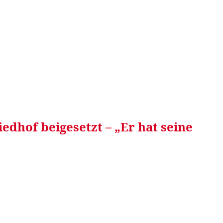
RRETEI&
WEIN&
SPONSORED&
WERBEN AUF
edhof beigesetzt – „Er hat seine