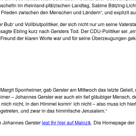
onschefin im rheinland-pfälzischen Landtag, Sabine Bätzing-Lic
nd Frieden zwischen den Menschen und Ländern“, und explizit 
 Bub‘ und Vollblutpolitiker, der sich nicht nur um seine Vater
sagte Ebling kurz nach Gersters Tod. Der CDU-Politiker sei „
ein Freund der klaren Worte war und für seine Überzeugungen ge
rgit Sponheimer, gab Gerster am Mittwoch das letzte Geleit, un
imer – Johannes Gerster war auch ein tief gläubiger Mensch, d
mich nicht, in den Himmel komm‘ ich nicht – also muss ich hier
ngetreten, und zwar in das himmlische Jerusalem.“
n Johannes Gerster
lest Ihr hier auf Mainz&
. Die Homepage der 