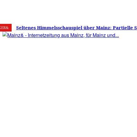
6. August 2026
Mainz
C
29
Seltenes Himmelsschauspiel über Mainz: Partielle 
KER&
am 12. August 2026 – Sonne zu etwa 88 Prozent verd