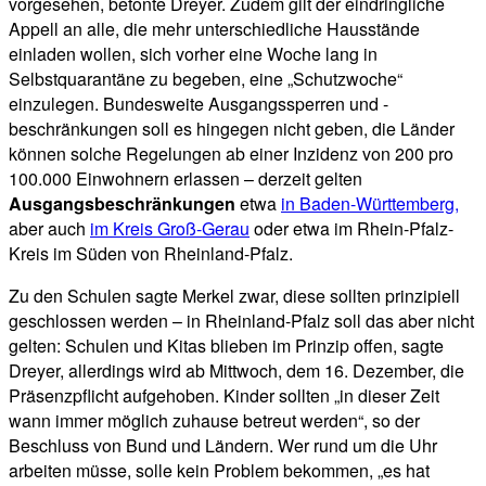
vorgesehen, betonte Dreyer. Zudem gilt der eindringliche
Appell an alle, die mehr unterschiedliche Hausstände
einladen wollen, sich vorher eine Woche lang in
Selbstquarantäne zu begeben, eine „Schutzwoche“
einzulegen. Bundesweite Ausgangssperren und -
beschränkungen soll es hingegen nicht geben, die Länder
können solche Regelungen ab einer Inzidenz von 200 pro
100.000 Einwohnern erlassen – derzeit gelten
Ausgangsbeschränkungen
etwa
in Baden-Württemberg,
aber auch
im Kreis Groß-Gerau
oder etwa im Rhein-Pfalz-
Kreis im Süden von Rheinland-Pfalz.
Zu den Schulen sagte Merkel zwar, diese sollten prinzipiell
geschlossen werden – in Rheinland-Pfalz soll das aber nicht
gelten: Schulen und Kitas blieben im Prinzip offen, sagte
Dreyer, allerdings wird ab Mittwoch, dem 16. Dezember, die
Präsenzpflicht aufgehoben. Kinder sollten „in dieser Zeit
wann immer möglich zuhause betreut werden“, so der
Beschluss von Bund und Ländern. Wer rund um die Uhr
arbeiten müsse, solle kein Problem bekommen, „es hat