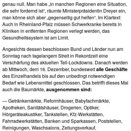
genau null. Man habe „in manchen Regionen eine Situation,
die sehr fordernd ist“, räumte Ministerpräsidentin Dreyer ein,
man könne sich aber „gegenseitig gut helfen“. Im Klartext:
Auch in Rheinland-Pfalz müssen Schwerkranke bereits in
Kliniken in entfernten Regionen verlegt werden, das
Gesundheitssystem ist am Limit.
Angesichts dessen beschlossen Bund und Länder nun am
Sonntag nach tagelangem Streit in Rekordzeit eine
Verschärfung des aktuellen Teil-Lockdowns. Danach werden
ab Mittwoch, dem 16. Dezember, bundesweit
alle Geschäfte
des Einzelhandels bis auf den unbedingt notwendigen
Bedarf wie Lebensmittel geschlossen. Das betrifft dieses Mal
auch die Baumärkte,
ausgenommen sind:
— Getränkemärkte, Reformhäuser, Babyfachmärkte,
Apotheken, Sanitätshäuser, Drogerien, Optiker,
Hörgeräteakustiker, Tankstellen, Kfz-Werkstätten,
Fahrradwerkstätten, Banken und Sparkassen, Poststellen,
Reinigungen, Waschsalons, Zeitungsverkauf,