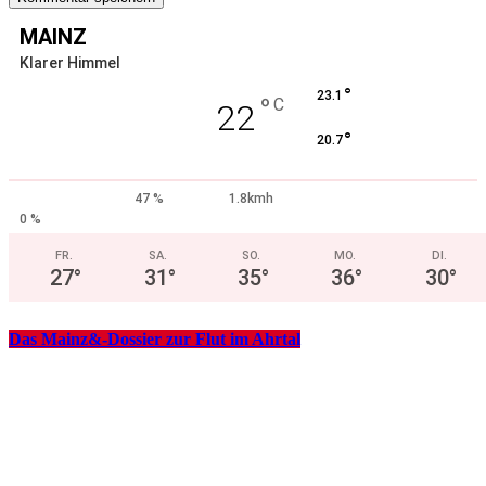
MAINZ
Klarer Himmel
°
23.1
°
C
22
°
20.7
47 %
1.8kmh
0 %
FR.
SA.
SO.
MO.
DI.
27
°
31
°
35
°
36
°
30
°
Das Mainz&-Dossier zur Flut im Ahrtal