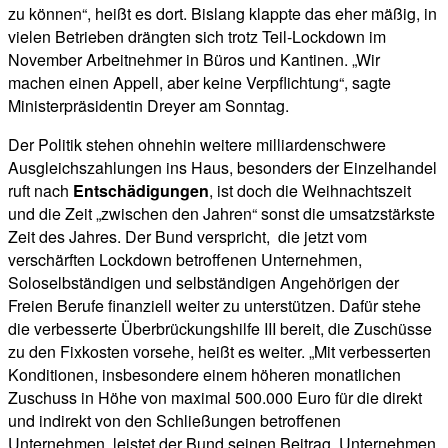
zu können“, heißt es dort. Bislang klappte das eher mäßig, in
vielen Betrieben drängten sich trotz Teil-Lockdown im
November Arbeitnehmer in Büros und Kantinen. „Wir
machen einen Appell, aber keine Verpflichtung“, sagte
Ministerpräsidentin Dreyer am Sonntag.
Der Politik stehen ohnehin weitere milliardenschwere
Ausgleichszahlungen ins Haus, besonders der Einzelhandel
ruft nach
Entschädigungen
, ist doch die Weihnachtszeit
und die Zeit „zwischen den Jahren“ sonst die umsatzstärkste
Zeit des Jahres. Der Bund verspricht, die jetzt vom
verschärften Lockdown betroffenen Unternehmen,
Soloselbständigen und selbständigen Angehörigen der
Freien Berufe finanziell weiter zu unterstützen. Dafür stehe
die verbesserte Überbrückungshilfe III bereit, die Zuschüsse
zu den Fixkosten vorsehe, heißt es weiter. „Mit verbesserten
Konditionen, insbesondere einem höheren monatlichen
Zuschuss in Höhe von maximal 500.000 Euro für die direkt
und indirekt von den Schließungen betroffenen
Unternehmen, leistet der Bund seinen Beitrag, Unternehmen