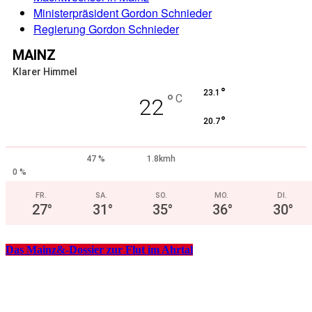
Ministerpräsident Gordon Schnieder
Regierung Gordon Schnieder
MAINZ
Klarer Himmel
°
23.1
°
C
22
°
20.7
47 %
1.8kmh
0 %
FR.
SA.
SO.
MO.
DI.
27
°
31
°
35
°
36
°
30
°
Das Mainz&-Dossier zur Flut im Ahrtal