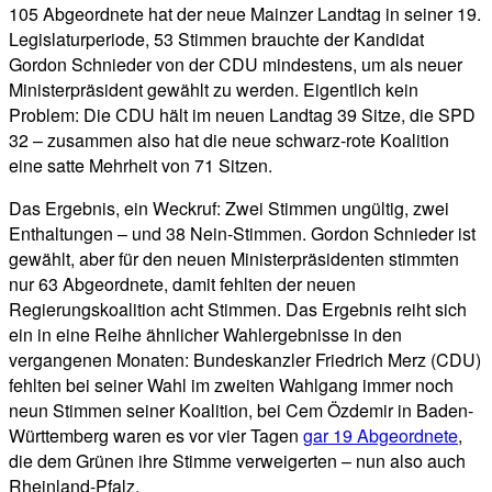
105 Abgeordnete hat der neue Mainzer Landtag in seiner 19.
Legislaturperiode, 53 Stimmen brauchte der Kandidat
Gordon Schnieder von der CDU mindestens, um als neuer
Ministerpräsident gewählt zu werden. Eigentlich kein
Problem: Die CDU hält im neuen Landtag 39 Sitze, die SPD
32 – zusammen also hat die neue schwarz-rote Koalition
eine satte Mehrheit von 71 Sitzen.
Das Ergebnis, ein Weckruf: Zwei Stimmen ungültig, zwei
Enthaltungen – und 38 Nein-Stimmen. Gordon Schnieder ist
gewählt, aber für den neuen Ministerpräsidenten stimmten
nur 63 Abgeordnete, damit fehlten der neuen
Regierungskoalition acht Stimmen. Das Ergebnis reiht sich
ein in eine Reihe ähnlicher Wahlergebnisse in den
vergangenen Monaten: Bundeskanzler Friedrich Merz (CDU)
fehlten bei seiner Wahl im zweiten Wahlgang immer noch
neun Stimmen seiner Koalition, bei Cem Özdemir in Baden-
Württemberg waren es vor vier Tagen
gar 19 Abgeordnete
,
die dem Grünen ihre Stimme verweigerten – nun also auch
Rheinland-Pfalz.