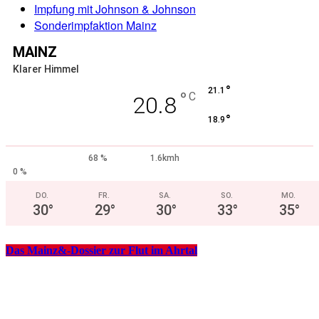
Impfung mit Johnson & Johnson
Sonderimpfaktion Mainz
MAINZ
Klarer Himmel
°
21.1
°
C
20.8
°
18.9
68 %
1.6kmh
0 %
DO.
FR.
SA.
SO.
MO.
30
°
29
°
30
°
33
°
35
°
Das Mainz&-Dossier zur Flut im Ahrtal