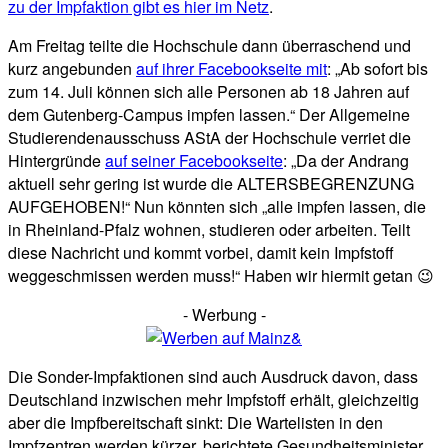
zu der Impfaktion gibt es hier im Netz
.
Am Freitag teilte die Hochschule dann überraschend und
kurz angebunden
auf ihrer Facebookseite mit
: „Ab sofort bis
zum 14. Juli können sich alle Personen ab 18 Jahren auf
dem Gutenberg-Campus impfen lassen.“ Der Allgemeine
Studierendenausschuss AStA der Hochschule verriet die
Hintergründe
auf seiner Facebookseite
: „Da der Andrang
aktuell sehr gering ist wurde die ALTERSBEGRENZUNG
AUFGEHOBEN!“ Nun könnten sich „alle impfen lassen, die
in Rheinland-Pfalz wohnen, studieren oder arbeiten. Teilt
diese Nachricht und kommt vorbei, damit kein Impfstoff
weggeschmissen werden muss!“ Haben wir hiermit getan 😉
- Werbung -
Die Sonder-Impfaktionen sind auch Ausdruck davon, dass
Deutschland inzwischen mehr Impfstoff erhält, gleichzeitig
aber die Impfbereitschaft sinkt: Die Wartelisten in den
Impfzentren werden kürzer, berichtete Gesundheitsminister