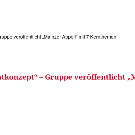
WISSEN&
VERKEHR&
FLUT AHRTAL&
NA
uppe veröffentlicht „Mainzer Appell“ mit 7 Kernthemen
tkonzept“ – Gruppe veröffentlicht „