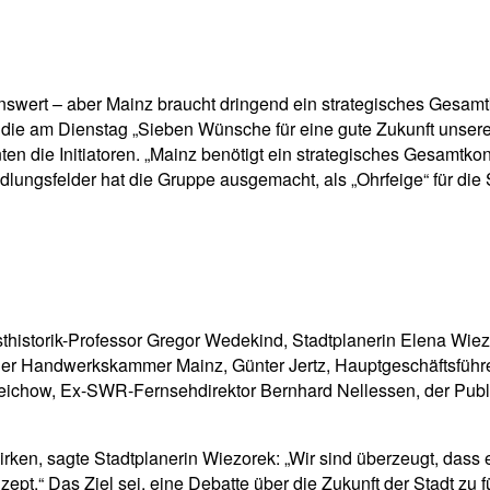
pp
Email
Drucken
nswert – aber Mainz braucht dringend ein strategisches Gesamtko
ie am Dienstag „Sieben Wünsche für eine gute Zukunft unserer 
nten die Initiatoren. „Mainz benötigt ein strategisches Gesamtk
lungsfelder hat die Gruppe ausgemacht, als „Ohrfeige“ für die S
sthistorik-Professor Gregor Wedekind, Stadtplanerin Elena Wie
der Handwerkskammer Mainz, Günter Jertz, Hauptgeschäftsführe
 Reichow, Ex-SWR-Fernsehdirektor Bernhard Nellessen, der Publ
wirken, sagte Stadtplanerin Wiezorek: „Wir sind überzeugt, dass
ept.“ Das Ziel sei, eine Debatte über die Zukunft der Stadt zu 