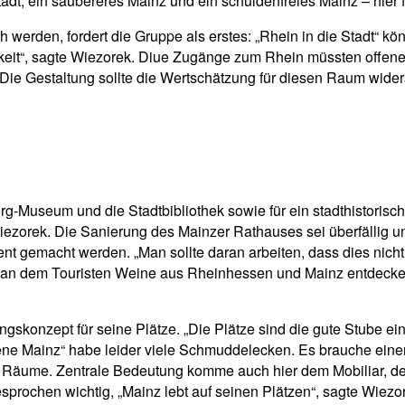
tadt, ein saubereres Mainz und ein schuldenfreies Mainz – hier 
erden, fordert die Gruppe als erstes: „Rhein in die Stadt“ könn
barkeit“, sagte Wiezorek. Diue Zugänge zum Rhein müssten offener
ie Gestaltung sollte die Wertschätzung für diesen Raum widers
g-Museum und die Stadtbibliothek sowie für ein stadthistoris
Wiezorek. Die Sanierung des Mainzer Rathauses sei überfällig
sent gemacht werden. „Man sollte daran arbeiten, dass dies nicht
rt, an dem Touristen Weine aus Rheinhessen und Mainz entdec
ngskonzept für seine Plätze. „Die Plätze sind die gute Stube eine
ene Mainz“ habe leider viele Schmuddelecken. Es brauche einen
en Räume. Zentrale Bedeutung komme auch hier dem Mobiliar, 
prochen wichtig, „Mainz lebt auf seinen Plätzen“, sagte Wiezor