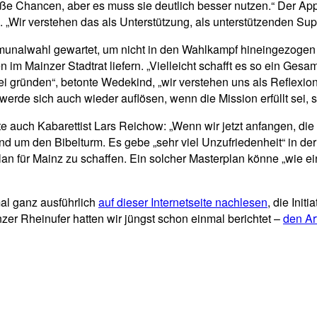
e Chancen, aber es muss sie deutlich besser nutzen.“ Der Appell
 „Wir verstehen das als Unterstützung, als unterstützenden Supp
munalwahl gewartet, um nicht in den Wahlkampf hineingezogen
m Mainzer Stadtrat liefern. „Vielleicht schafft es so ein Gesam
tei gründen“, betonte Wedekind, „wir verstehen uns als Reflexi
erde sich auch wieder auflösen, wenn die Mission erfüllt sei, 
te auch Kabarettist Lars Reichow: „Wenn wir jetzt anfangen, die
und um den Bibelturm. Es gebe „sehr viel Unzufriedenheit“ in de
 für Mainz zu schaffen. Ein solcher Masterplan könne „wie ein 
al ganz ausführlich
auf dieser Internetseite nachlesen
, die Init
zer Rheinufer hatten wir jüngst schon einmal berichtet –
den Art