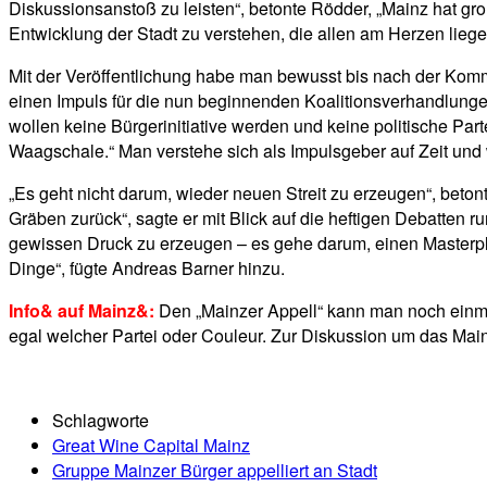
Diskussionsanstoß zu leisten“, betonte Rödder, „Mainz hat groß
Entwicklung der Stadt zu verstehen, die allen am Herzen liege.
Mit der Veröffentlichung habe man bewusst bis nach der Kom
einen Impuls für die nun beginnenden Koalitionsverhandlungen i
wollen keine Bürgerinitiative werden und keine politische Par
Waagschale.“ Man verstehe sich als Impulsgeber auf Zeit und w
„Es geht nicht darum, wieder neuen Streit zu erzeugen“, beton
Gräben zurück“, sagte er mit Blick auf die heftigen Debatten r
gewissen Druck zu erzeugen – es gehe darum, einen Masterplan
Dinge“, fügte Andreas Barner hinzu.
Info& auf Mainz&:
Den „Mainzer Appell“ kann man noch einm
egal welcher Partei oder Couleur. Zur Diskussion um das Main
Schlagworte
Great Wine Capital Mainz
Gruppe Mainzer Bürger appelliert an Stadt