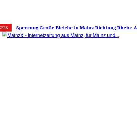
8. August 2026
Mainz
C
16.7
Sperrung Große Bleiche in Mainz Richtung Rhein: 
KER&
verwirrt, Mainzer stinksauer – Haben die Mainzer 
gestimmt?