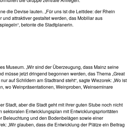
formuliert die Gruppe zentrale Anliegen.
e die Devise lauten. „Für uns ist die Leitidee: der Rhein
 und attraktiver gestaltet werden, das Mobiliar aus
piegeln“, betonte die Stadtplanerin.
ches Museum. „Wir sind der Überzeugung, dass Mainz seine
 und müsse jetzt dringend begonnen werden, das Thema „Great
 nur auf Schildern am Stadtrand steht“, sagte Wiezorek: „Wo ist
ken, wo Weinpräsentationen, Weinproben, Weinseminare
r Stadt, aber die Stadt geht mit ihrer guten Stube noch nicht
 sektoralen Entwicklungsplan mit Entwicklungsprioritäten
der Beleuchtung und den Bodenbelägen sowie einer
ek: „Wir glauben, dass die Entwicklung der Plätze ein Beitrag