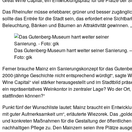
Great Wine Capital, ein Entwicklungsplatz für die Plätze der S
Das Rheinufer müsse erlebbarer, grüner und besser zugänglich w
sollte das Entrée für die Stadt sein, das erfordert eine Sicht
Beleuchtung, Bänken und Bäumen an Attraktivität gewinnen. „D
Das Gutenberg-Museum harrt weiter seiner Sanierung. –
Foto: gik
Ferner brauche Mainz ein Sanierungskonzept für das Gutenber
2000-jährige Geschichte nicht entsprechend würdigt“, sagte 
Wine Capital“ viel stärker herausgestellt und im Stadtbild prä
ein repräsentatives Weinkontor in zentraler Lage? Wo der O
stattfinden können?“
Punkt fünf der Wunschliste lautet: Mainz braucht ein Entwicklu
mit guter Aufmerksamkeit um“, erläuterte Wiezorek. Das „gold
und konkreten Maßnahmen für die Gestaltung der öffentlich
nachhaltigen Pflege zu. Den Mainzern seien ihre Plätze ausges