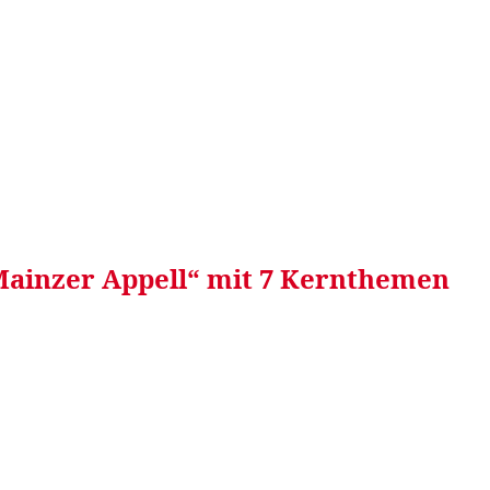
RRETEI&
WEIN&
SPONSORED&
WERBEN AUF
Mainzer Appell“ mit 7 Kernthemen