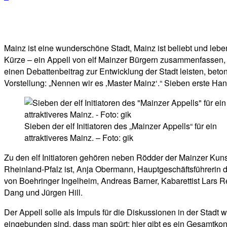
Facebook
Twitter
Telegram
WhatsA
Mainz ist eine wunderschöne Stadt, Mainz ist beliebt und lebe
Kürze – ein Appell von elf Mainzer Bürgern zusammenfassen, d
einen Debattenbeitrag zur Entwicklung der Stadt leisten, beto
Vorstellung: „Nennen wir es ‚Master Mainz‘.“ Sieben erste Hand
Sieben der elf Initiatoren des „Mainzer Appells“ für ein
attraktiveres Mainz. – Foto: gik
Zu den elf Initiatoren gehören neben Rödder der Mainzer Kun
Rheinland-Pfalz ist, Anja Obermann, Hauptgeschäftsführerin 
von Boehringer Ingelheim, Andreas Barner, Kabarettist Lars
Dang und Jürgen Hill.
Der Appell solle als Impuls für die Diskussionen in der Stadt 
eingebunden sind, dass man spürt: hier gibt es ein Gesamtkonz