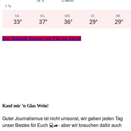
78 %
2.4kmh
1 %
SA.
SO.
MO.
DI.
MI.
33
°
37
°
36
°
29
°
29
°
Das Mainz&-Dossier zur Flut im Ahrtal
Kauf mir ’n Glas Wein!
Guter Journalismus ist nicht umsonst, wir geben jeden Tag
unser Bestes für Euch 💻🚙- aber wir brauchen dafür auch