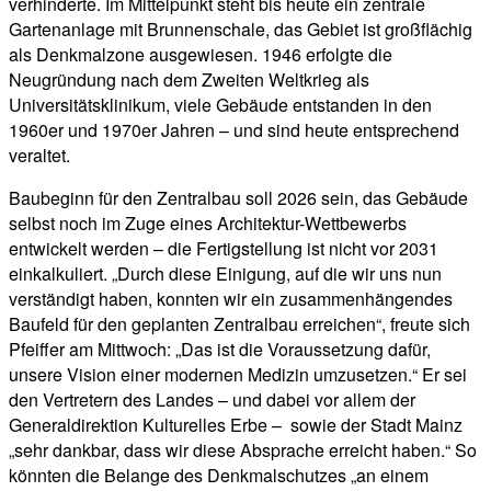
verhinderte. Im Mittelpunkt steht bis heute ein zentrale
Gartenanlage mit Brunnenschale, das Gebiet ist großflächig
als Denkmalzone ausgewiesen. 1946 erfolgte die
Neugründung nach dem Zweiten Weltkrieg als
Universitätsklinikum, viele Gebäude entstanden in den
1960er und 1970er Jahren – und sind heute entsprechend
veraltet.
Baubeginn für den Zentralbau soll 2026 sein, das Gebäude
selbst noch im Zuge eines Architektur-Wettbewerbs
entwickelt werden – die Fertigstellung ist nicht vor 2031
einkalkuliert. „Durch diese Einigung, auf die wir uns nun
verständigt haben, konnten wir ein zusammenhängendes
Baufeld für den geplanten Zentralbau erreichen“, freute sich
Pfeiffer am Mittwoch: „Das ist die Voraussetzung dafür,
unsere Vision einer modernen Medizin umzusetzen.“ Er sei
den Vertretern des Landes – und dabei vor allem der
Generaldirektion Kulturelles Erbe – sowie der Stadt Mainz
„sehr dankbar, dass wir diese Absprache erreicht haben.“ So
könnten die Belange des Denkmalschutzes „an einem