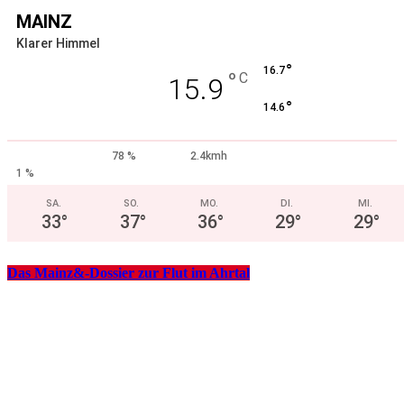
MAINZ
Klarer Himmel
°
16.7
°
C
15.9
°
14.6
78 %
2.4kmh
1 %
SA.
SO.
MO.
DI.
MI.
33
°
37
°
36
°
29
°
29
°
Das Mainz&-Dossier zur Flut im Ahrtal