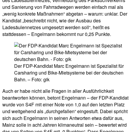
des Ladesäulennetzes, Vermeidung des Parksuchverkehrs
und Sanierung von Fahrradwegen werden einfach mal als
„wenig konkrete Maßnahmen“ abgetan – warum: unklar. Der
Kandidat „beschreibt nicht, wie der Ausbau des
Ladesäulennetzes umgesetzt werden soll“, heißt es
stattdessen – Engelmann bekommt nur 0,25 Punkte.
Der FDP-Kandidat Marc Engelmann ist Spezialist für
Carsharing und Bike-Mietsysteme bei der deutschen
Bahn. – Foto: gik
Auch er habe nicht alle Fragen in aller Ausführlichkeit
beantworten können, betont Engelmann – der FDP-Kandidat
wurde von S4F mit einer Note von 1,0 auf den letzten Platz
und weitgehend als „durchgefallen“ eingestuft. Dabei spricht
sich auch Engelmann in seinen Antworten etwa dafür aus,
Mainz solle in acht Jahren klimaneutral sein – bewertet wird
das von Seiten von S4F mit „0 Punkten“. Dass Engelmann