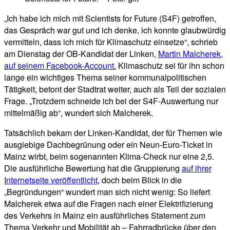
„Ich habe ich mich mit Scientists for Future (S4F) getroffen,
das Gespräch war gut und ich denke, ich konnte glaubwürdig
vermitteln, dass ich mich für Klimaschutz einsetze“, schrieb
am Dienstag der OB-Kandidat der Linken,
Martin Malcherek,
auf seinem Facebook-Account.
Klimaschutz sei für ihn schon
lange ein wichtiges Thema seiner kommunalpolitischen
Tätigkeit, betont der Stadtrat weiter, auch als Teil der sozialen
Frage. „Trotzdem schneide ich bei der S4F-Auswertung nur
mittelmäßig ab“, wundert sich Malcherek.
Tatsächlich bekam der Linken-Kandidat, der für Themen wie
ausgiebige Dachbegrünung oder ein Neun-Euro-Ticket in
Mainz wirbt, beim sogenannten Klima-Check nur eine 2,5.
Die ausführliche Bewertung hat die Gruppierung
auf ihrer
Internetseite veröffentlicht
, doch beim Blick in die
„Begründungen“ wundert man sich nicht wenig: So liefert
Malcherek etwa auf die Fragen nach einer Elektrifizierung
des Verkehrs in Mainz ein ausführliches Statement zum
Thema Verkehr und Mobilität ab – Fahrradbrücke über den