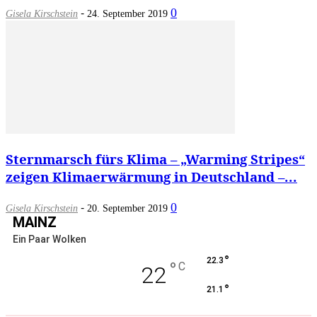
-
0
Gisela Kirschstein
24. September 2019
Sternmarsch fürs Klima – „Warming Stripes“
zeigen Klimaerwärmung in Deutschland –...
-
0
Gisela Kirschstein
20. September 2019
MAINZ
Ein Paar Wolken
°
22.3
°
C
22
°
21.1