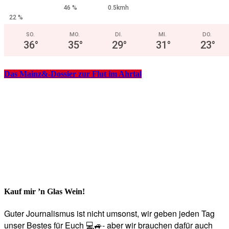
46 %
0.5kmh
22 %
SO.
MO.
DI.
MI.
DO.
36
°
35
°
29
°
31
°
23
°
Das Mainz&-Dossier zur Flut im Ahrtal
Kauf mir ’n Glas Wein!
Guter Journalismus ist nicht umsonst, wir geben jeden Tag
unser Bestes für Euch 💻🚙- aber wir brauchen dafür auch