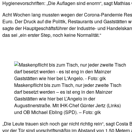
Hygienevorschriften: „Die Auflagen sind enorm“, sagt Mathias G
Acht Wochen lang mussten wegen der Corona-Pandemie Restau
Euro. Der Druck auf die Politik, Restaurants und Gaststätten 
sagte der Hauptgeschäftsführer der Industrie- und Handelskamm
das sei „ein erster Step, noch keine Normalität.“
Maskenpflicht bis zum Tisch, nur jeder zweite Tisch
darf besetzt werden – es ist eng in den Mainzer
Gaststätten wie hier bei L’Angelo in der
Augustinerstraße. Mit IHK-Chef Günter Jertz (Links)
und OB Michael Ebling (SPD). – Foto: gik
„Die Leute trauen sich noch gar nicht richtig rein“, sagt Cost
vor der Tür sind vorschriftsmäßig im Abstand von 1,50 Metern