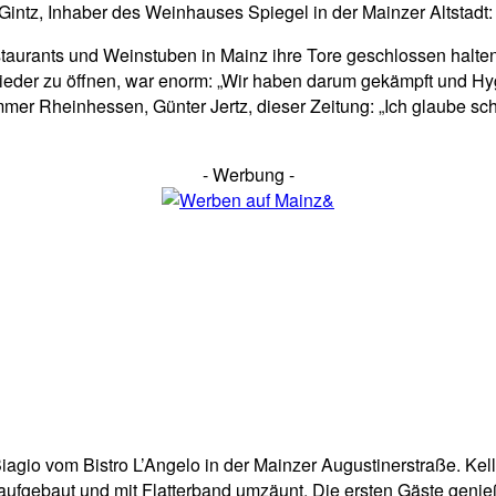
intz, Inhaber des Weinhauses Spiegel in der Mainzer Altstadt: „
rants und Weinstuben in Mainz ihre Tore geschlossen halten, 
wieder zu öffnen, war enorm: „Wir haben darum gekämpft und Hyg
er Rheinhessen, Günter Jertz, dieser Zeitung: „Ich glaube schon
- Werbung -
a Biagio vom Bistro L’Angelo in der Mainzer Augustinerstraße. Ke
 aufgebaut und mit Flatterband umzäunt. Die ersten Gäste genie