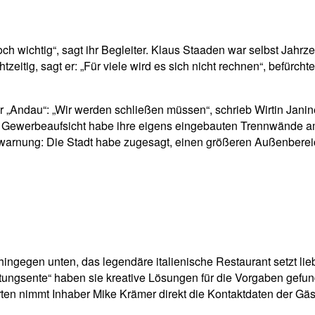
ch wichtig“, sagt ihr Begleiter. Klaus Staaden war selbst Jahrz
itig, sagt er: „Für viele wird es sich nicht rechnen“, befürcht
der „Andau“: „Wir werden schließen müssen“, schrieb Wirtin Jan
ie Gewerbeaufsicht habe ihre eigens eingebauten Trennwände a
warnung: Die Stadt habe zugesagt, einen größeren Außenbereich
gegen unten, das legendäre italienische Restaurant setzt lieber
itungsente“ haben sie kreative Lösungen für die Vorgaben gefun
n nimmt Inhaber Mike Krämer direkt die Kontaktdaten der Gäst