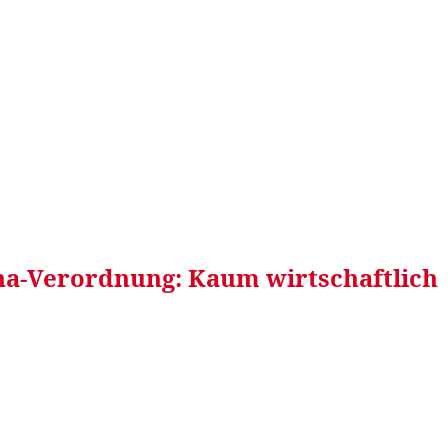
RRETEI&
WEIN&
SPONSORED&
WERBEN AUF
na-Verordnung: Kaum wirtschaftlich