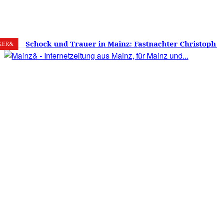
6. August 2026
Mainz
C
28.7
Schock und Trauer in Mainz: Fastnachter Christoph
KER&
60 Jahren gestorben – Was ist die Fastnacht ohne…?