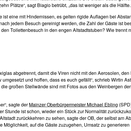
ehn Plätze“, sagt Biagio betrübt, „das ist weniger als die Hälfte.
ist eine mit Hindernissen, es gelten rigide Auflagen bei Absta
nach jedem Besuch gereinigt werden, die Zahl der Gäste ist be
den Toilettenbesuch in den engen Altstadtstuben? Wie trennt 
glas abgetrennt, damit die Viren nicht mit den Aerosolen, den 
umgesetzt und hoffen, dass es euch gefällt“, schrieb Wirtin Ast
ie großen Stellwände sind mit Fotos aus den Weinbergen der Mi
her“, sagte der
Mainzer Oberbürgermeister Michael Ebling
(SPD) 
er Stunde ist schon, wieder ein Stück zur Normalität zurückzu
Altstadt zurückkehren zu sehen, sagte der OB, der selbst am A
„die Möglichkeit, auf die Gäste zuzugehen, Umsatz zu generieren