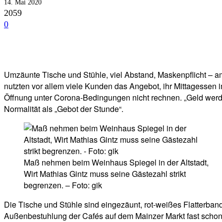
14. Mai 2020
2059
0
Facebook
Twitter
Telegram
WhatsA
Umzäunte Tische und Stühle, viel Abstand, Maskenpflicht – am
nutzten vor allem viele Kunden das Angebot, ihr Mittagessen 
Öffnung unter Corona-Bedingungen nicht rechnen. „Geld werden
Normalität als „Gebot der Stunde“.
Maß nehmen beim Weinhaus Spiegel in der Altstadt,
Wirt Mathias Gintz muss seine Gästezahl strikt
begrenzen. – Foto: gik
Die Tische und Stühle sind eingezäunt, rot-weißes Flatterban
Außenbestuhlung der Cafés auf dem Mainzer Markt fast schon wi