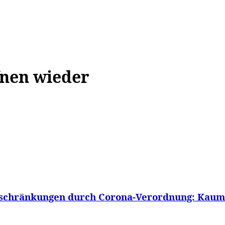
WISSEN&
VERKEHR&
FLUT AHRTAL&
NA
fnen wieder
Beschränkungen durch Corona-Verordnung: Kaum.