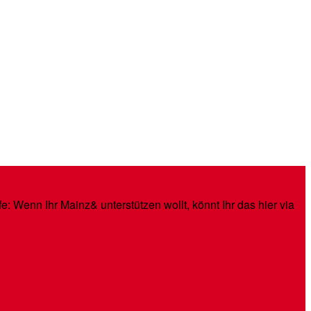
: Wenn Ihr Mainz& unterstützen wollt, könnt Ihr das hier via