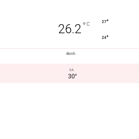
°
27
°
C
26.2
°
24
4kmh
SA.
30
°