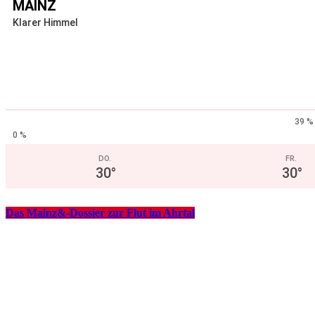
MAINZ
Klarer Himmel
39 %
0 %
DO.
FR.
30
°
30
°
Das Mainz&-Dossier zur Flut im Ahrtal