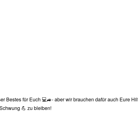
r Bestes für Euch 💻🚙- aber wir brauchen dafür auch Eure Hilfe
n Schwung 💪 zu bleiben!