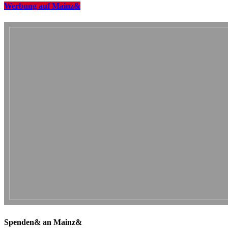
Werbung auf Mainz&
Spenden& an Mainz&