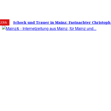
6. August 2026
Mainz
C
26.2
Schock und Trauer in Mainz: Fastnachter Christoph
KER&
60 Jahren gestorben – Was ist die Fastnacht ohne…?