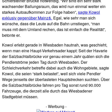
Schiersteiner Brücke notwendig. “Wir sind ein sehr stark
wachsender Ballungsraum, das wird nun einmal weiter ein
starkes Autoaufkommen zur Folge haben”,
sagte Kowol
exklusiv gegenüber Mainz&.
Egal, wie sehr man sich
wünsche, dass die Leute auf die Bahn umstiegen, “man
muss mit dem Umland rechen, das ist einfach die Realität”,
betonte er.
Kowol erlebt gerade in Wiesbaden hautnah, was geschieht,
wenn man eine Haupt-Verkehrsader kappt: Seit der Havarie
der Salzbachtalbrücke vor genau einem Jahr quälen sich die
Pendlerströme jeden Tag durch Wiesbaden. Der
Schleichverkehr betreffe dabei auch die Wohngebiete, sagte
Kowol, die seien “stark belastet”, weil sich viele Pendler
Wege jenseits der überlasteten Hauptstrecken suchten. Über
die Salzbachtalbrücke fahren pro Tag sonst rund 90.000
Fahrzeuge, die derzeit alle durch das Wiesbadener
Stadtgebiet müssen.
- Werbung -