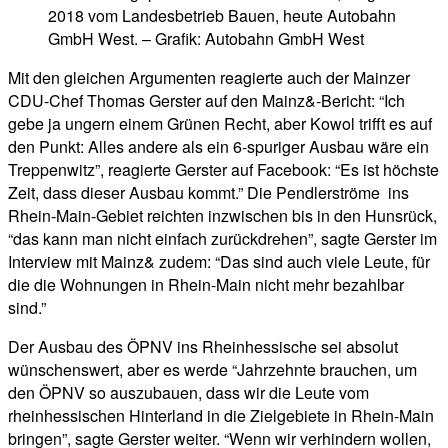
2018 vom Landesbetrieb Bauen, heute Autobahn
GmbH West. – Grafik: Autobahn GmbH West
Mit den gleichen Argumenten reagierte auch der Mainzer
CDU-Chef Thomas Gerster auf den Mainz&-Bericht: “Ich
gebe ja ungern einem Grünen Recht, aber Kowol trifft es auf
den Punkt: Alles andere als ein 6-spuriger Ausbau wäre ein
Treppenwitz”, reagierte Gerster auf Facebook: “Es ist höchste
Zeit, dass dieser Ausbau kommt.” Die Pendlerströme ins
Rhein-Main-Gebiet reichten inzwischen bis in den Hunsrück,
“das kann man nicht einfach zurückdrehen”, sagte Gerster im
Interview mit Mainz& zudem: “Das sind auch viele Leute, für
die die Wohnungen in Rhein-Main nicht mehr bezahlbar
sind.”
Der Ausbau des ÖPNV ins Rheinhessische sei absolut
wünschenswert, aber es werde “Jahrzehnte brauchen, um
den ÖPNV so auszubauen, dass wir die Leute vom
rheinhessischen Hinterland in die Zielgebiete in Rhein-Main
bringen”, sagte Gerster weiter. “Wenn wir verhindern wollen,