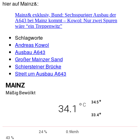
hier auf Mainz&:
Mainz& exklusiv, Bund: Sechsspuriger Ausbau der
A643 bei Mainz kommt – Kowol: Nur zwei Spuren
wäre “ein Treppenwitz”
Schlagworte
Andreas Kowol
Ausbau A643
Großer Mainzer Sand
Schiersteiner Brücke
Streit um Ausbau A643
MAINZ
Mäßig Bewölkt
°
34.5
°
C
34.1
°
33.4
24 %
0.9kmh
43 %