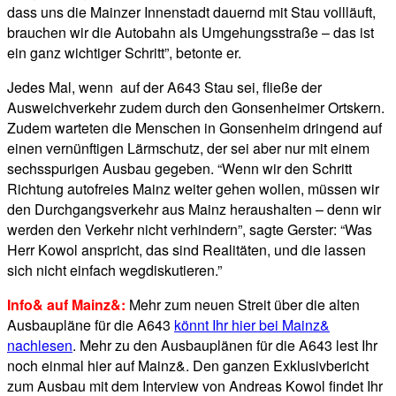
dass uns die Mainzer Innenstadt dauernd mit Stau vollläuft,
brauchen wir die Autobahn als Umgehungsstraße – das ist
ein ganz wichtiger Schritt”, betonte er.
Jedes Mal, wenn auf der A643 Stau sei, fließe der
Ausweichverkehr zudem durch den Gonsenheimer Ortskern.
Zudem warteten die Menschen in Gonsenheim dringend auf
einen vernünftigen Lärmschutz, der sei aber nur mit einem
sechsspurigen Ausbau gegeben. “Wenn wir den Schritt
Richtung autofreies Mainz weiter gehen wollen, müssen wir
den Durchgangsverkehr aus Mainz heraushalten – denn wir
werden den Verkehr nicht verhindern”, sagte Gerster: “Was
Herr Kowol anspricht, das sind Realitäten, und die lassen
sich nicht einfach wegdiskutieren.”
Info& auf Mainz&:
Mehr zum neuen Streit über die alten
Ausbaupläne für die A643
könnt Ihr hier bei Mainz&
nachlesen
. Mehr zu den Ausbauplänen für die A643 lest Ihr
noch einmal hier auf Mainz&. Den ganzen Exklusivbericht
zum Ausbau mit dem Interview von Andreas Kowol findet Ihr