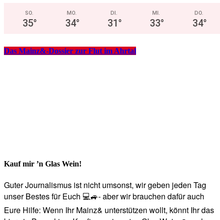
SO.
MO.
DI.
MI.
DO.
35
°
34
°
31
°
33
°
34
°
Das Mainz&-Dossier zur Flut im Ahrtal
Kauf mir ’n Glas Wein!
Guter Journalismus ist nicht umsonst, wir geben jeden Tag
unser Bestes für Euch 💻🚙- aber wir brauchen dafür auch
Eure Hilfe: Wenn Ihr Mainz& unterstützen wollt, könnt Ihr das