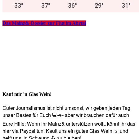
33
°
37
°
36
°
29
°
31
°
Das Mainz&-Dossier zur Flut im Ahrtal
Kauf mir ’n Glas Wein!
Guter Journalismus ist nicht umsonst, wir geben jeden Tag
unser Bestes für Euch 💻🚙- aber wir brauchen dafür auch
Eure Hilfe: Wenn Ihr Mainz& unterstützen wollt, könnt Ihr das
hier via Paypal tun. Kauft uns ein gutes Glas Wein 🍷 und
helft uns, in Schwung 💪 zu bleiben!