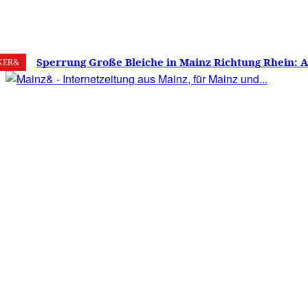
7. August 2026
Mainz
C
16.7
Sperrung Große Bleiche in Mainz Richtung Rhein: 
KER&
verwirrt, Mainzer stinksauer – Haben die Mainzer 
gestimmt?