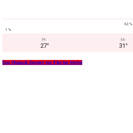
62 %
1 %
FR.
SA.
27
°
31
°
Das Mainz&-Dossier zur Flut im Ahrtal