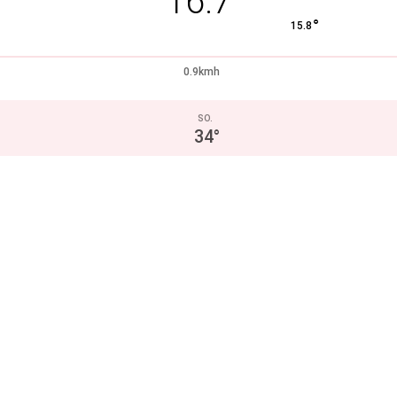
16.7
°
15.8
0.9kmh
SO.
34
°