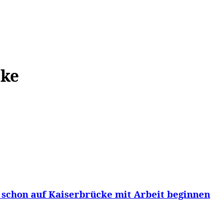
WISSEN&
VERKEHR&
FLUT AHRTAL&
NA
cke
schon auf Kaiserbrücke mit Arbeit beginnen