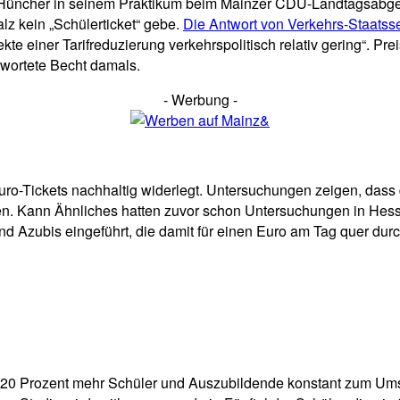
 Hüncher in seinem Praktikum beim Mainzer CDU-Landtagsabge
lz kein „Schülerticket“ gebe.
Die Antwort von Verkehrs-Staatss
ekte einer Tarifreduzierung verkehrspolitisch relativ gering“. 
ntwortete Becht damals.
- Werbung -
ro-Tickets nachhaltig widerlegt. Untersuchungen zeigen, dass da
sen. Kann Ähnliches hatten zuvor schon Untersuchungen in Hess
und Azubis eingeführt, die damit für einen Euro am Tag quer du
und 20 Prozent mehr Schüler und Auszubildende konstant zum U