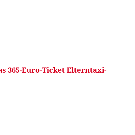
RRETEI&
WEIN&
SPONSORED&
WERBEN AUF
s 365-Euro-Ticket Elterntaxi-