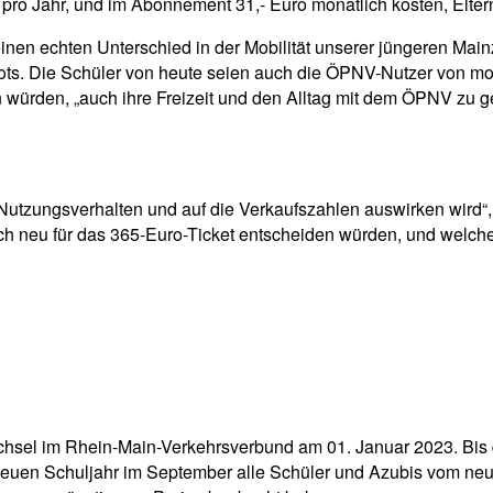
o pro Jahr, und im Abonnement 31,- Euro monatlich kosten, Elte
inen echten Unterschied in der Mobilität unserer jüngeren Mainz
s. Die Schüler von heute seien auch die ÖPNV-Nutzer von morg
würden, „auch ihre Freizeit und den Alltag mit dem ÖPNV zu gest
Nutzungsverhalten und auf die Verkaufszahlen auswirken wird“, s
 sich neu für das 365-Euro-Ticket entscheiden würden, und we
fwechsel im Rhein-Main-Verkehrsverbund am 01. Januar 2023. Bis
uen Schuljahr im September alle Schüler und Azubis vom neuen 