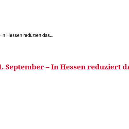
WISSEN&
VERKEHR&
FLUT AHRTAL&
NA
In Hessen reduziert das...
 September – In Hessen reduziert da