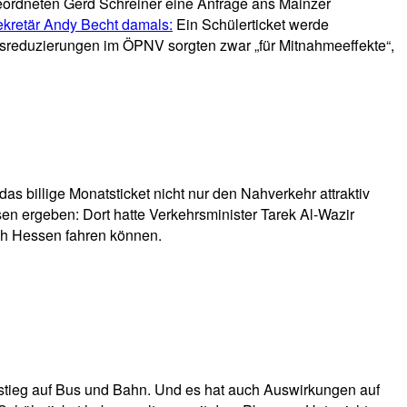
ordneten Gerd Schreiner eine Anfrage ans Mainzer
ekretär Andy Becht damals:
Ein Schülerticket werde
Preisreduzierungen im ÖPNV sorgten zwar „für Mitnahmeeffekte“,
s billige Monatsticket nicht nur den Nahverkehr attraktiv
en ergeben: Dort hatte Verkehrsminister Tarek Al-Wazir
rch Hessen fahren können.
mstieg auf Bus und Bahn. Und es hat auch Auswirkungen auf