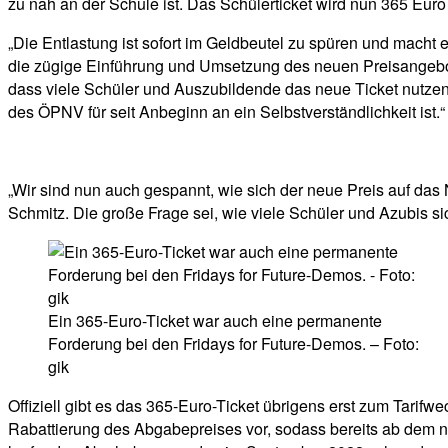
zu nah an der Schule ist. Das Schülerticket wird nun 365 Eur
„Die Entlastung ist sofort im Geldbeutel zu spüren und macht e
die zügige Einführung und Umsetzung des neuen Preisangebot
dass viele Schüler und Auszubildende das neue Ticket nutzen 
des ÖPNV für seit Anbeginn an ein Selbstverständlichkeit ist.“
„Wir sind nun auch gespannt, wie sich der neue Preis auf das 
Schmitz. Die große Frage sei, wie viele Schüler und Azubis
Ein 365-Euro-Ticket war auch eine permanente
Forderung bei den Fridays for Future-Demos. – Foto:
gik
Offiziell gibt es das 365-Euro-Ticket übrigens erst zum Tari
Rabattierung des Abgabepreises vor, sodass bereits ab dem ne