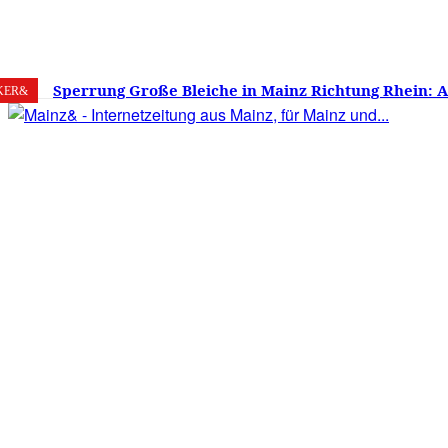
8. August 2026
Mainz
C
22.9
Sperrung Große Bleiche in Mainz Richtung Rhein: 
KER&
verwirrt, Mainzer stinksauer – Haben die Mainzer 
gestimmt?