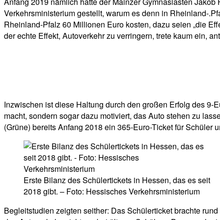
Anfang 2019 nämlich hatte der Mainzer Gymnasiasten Jakob
Verkehrsministerium gestellt, warum es denn in Rheinland-.Pfa
Rheinland-Pfalz 60 Millionen Euro kosten, dazu seien „die Eff
der echte Effekt, Autoverkehr zu verringern, trete kaum ein, a
Inzwischen ist diese Haltung durch den großen Erfolg des 9-Eu
macht, sondern sogar dazu motiviert, das Auto stehen zu las
(Grüne) bereits Anfang 2018 ein 365-Euro-Ticket für Schüler 
Erste Bilanz des Schülertickets in Hessen, das es seit
2018 gibt. – Foto: Hessisches Verkehrsministerium
Begleitstudien zeigten seither: Das Schülerticket brachte r