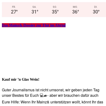
FR.
SA.
SO.
MO.
DI.
27
°
31
°
35
°
36
°
30
°
Das Mainz&-Dossier zur Flut im Ahrtal
Kauf mir ’n Glas Wein!
Guter Journalismus ist nicht umsonst, wir geben jeden Tag
unser Bestes für Euch 💻🚙- aber wir brauchen dafür auch
Eure Hilfe: Wenn Ihr Mainz& unterstützen wollt, könnt Ihr das