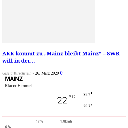
AKK kommt zu „Mainz bleibt Mainz“ – SWR
will in der...
-
0
Gisela Kirschstein
26. März 2020
MAINZ
Klarer Himmel
°
23.1
°
C
22
°
20.7
47 %
1.8kmh
0 %