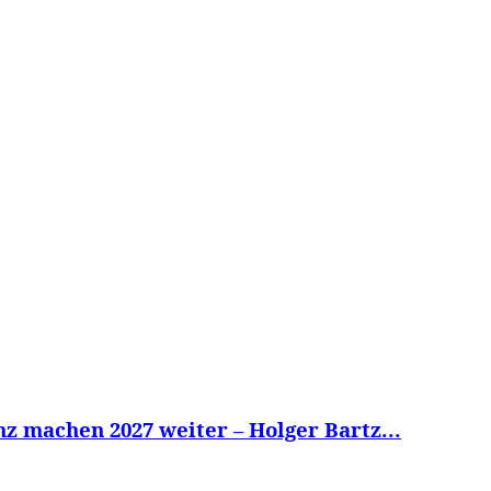
WISSEN&
VERKEHR&
FLUT AHRTAL&
NA
z machen 2027 weiter – Holger Bartz...