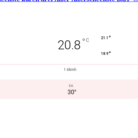
°
21.1
°
C
20.8
°
18.9
1.6kmh
SA.
30
°