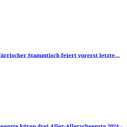
ärrischer Stammtisch feiert vorerst letzte...
eenste küren drei Aller-Allerscheenste 2024 –..