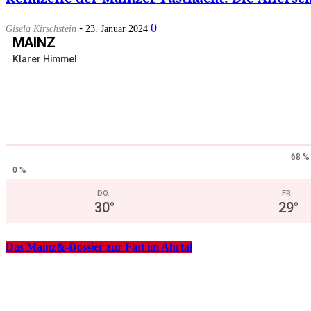
-
0
Gisela Kirschstein
23. Januar 2024
MAINZ
Klarer Himmel
68 %
0 %
DO.
FR.
30
°
29
°
Das Mainz&-Dossier zur Flut im Ahrtal