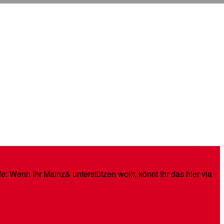
: Wenn Ihr Mainz& unterstützen wollt, könnt Ihr das hier via