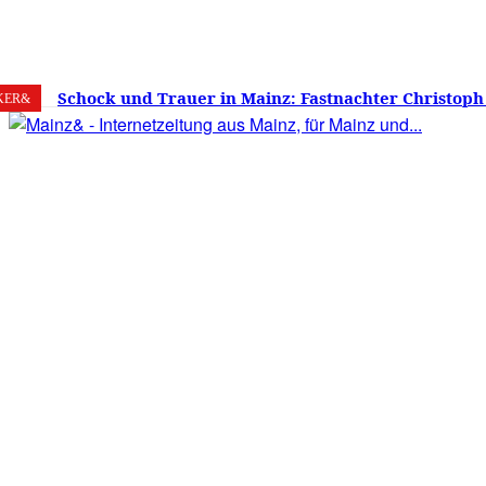
6. August 2026
Mainz
C
20.8
Schock und Trauer in Mainz: Fastnachter Christoph
KER&
60 Jahren gestorben – Was ist die Fastnacht ohne…?